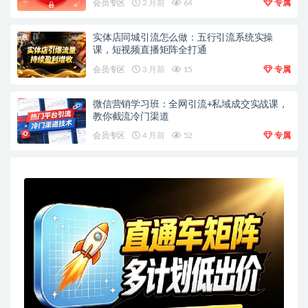
会员专区
2 月前
64
专属
实体店同城引流怎么做：五行引流系统实操
课，短视频直播矩阵全打通
会员专区
3 月前
15
专属
微信营销学习班：全网引流+私域成交实战课，
教你截流冷门渠道
会员专区
4 月前
52
专属