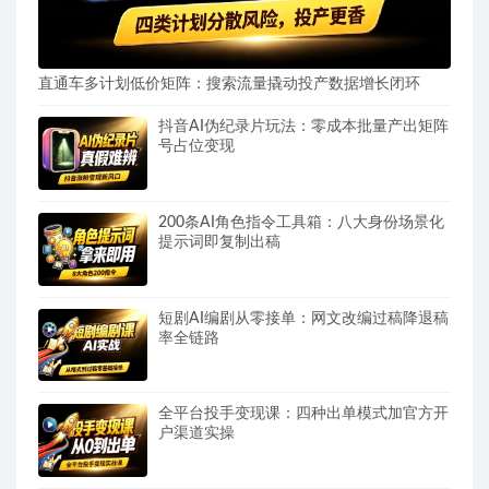
直通车多计划低价矩阵：搜索流量撬动投产数据增长闭环
抖音AI伪纪录片玩法：零成本批量产出矩阵
号占位变现
200条AI角色指令工具箱：八大身份场景化
提示词即复制出稿
短剧AI编剧从零接单：网文改编过稿降退稿
率全链路
全平台投手变现课：四种出单模式加官方开
户渠道实操