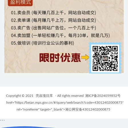
Copyright © 2021
亮叔项目库
- All rights reserved
湘ICP备2024059852号
href="https://beian.mps.gov.cn/#/query/webSearch?code=43012402000875"
rel="noreferrer" target="_blank">湘公网安备43012402000875
```