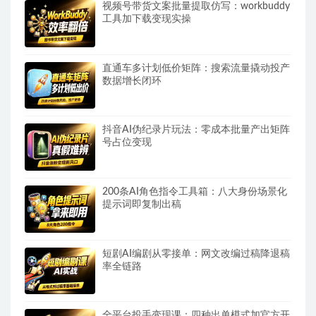
视频号带货文案批量提取仿写：workbuddy
工具加下载变现实操
直通车多计划低价矩阵：搜索流量撬动投产
数据增长闭环
抖音AI伪纪录片玩法：零成本批量产出矩阵
号占位变现
200条AI角色指令工具箱：八大身份场景化
提示词即复制出稿
短剧AI编剧从零接单：网文改编过稿降退稿
率全链路
全平台投手变现课：四种出单模式加官方开