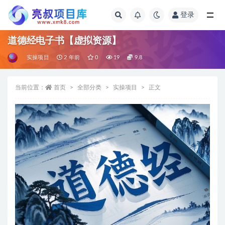
登录
全部
道德经电子书【虚拟资源】
实操项目
2 年前
0
19
9.8
当前位置：
首页
全部分类
实操项目
正文