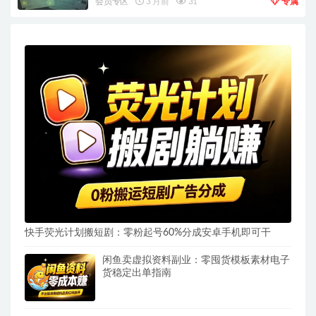
会员专区
3 月前
31
专属
快手荧光计划搬短剧：零粉起号60%分成安卓手机即可干
闲鱼卖虚拟资料副业：零囤货模板素材电子
货稳定出单指南