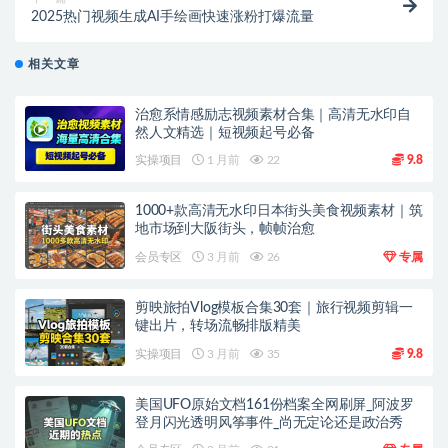
2025热门视频生成AI手绘画快速涨粉打爆流量
相关文章
治愈系情感励志视频素材合集｜高清无水印自
然人文精选｜短视频起号必备
实操项目
1 月前
22
9.8
1000+款高清无水印日本街头美食视频素材｜筑
地市场到大阪街头，帧帧治愈
会员专区
3 月前
26
专属
剪映旅拍Vlog模板合集30套｜旅行视频剪辑一
键出片，转场流畅排版精美
实操项目
3 月前
35
9.8
美国UFO原始文档161份档案全网刷屏_阿波罗
登月闪光透明风筝事件_尚无定论还是政治秀