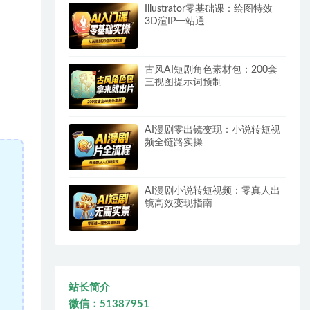
Illustrator零基础课：绘图特效
3D渲IP一站通
古风AI短剧角色素材包：200套
三视图提示词预制
AI漫剧零出镜变现：小说转短视
频全链路实操
AI漫剧小说转短视频：零真人出
镜高效变现指南
站长简介
微信：51387951