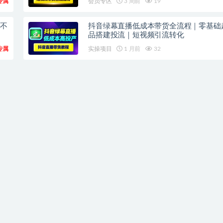
专属
会员专区
3 周前
19
频不
抖音绿幕直播低成本带货全流程｜零基础
品搭建投流｜短视频引流转化
专属
实操项目
1 月前
32