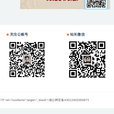
关注公账号
站长微信
0875" rel="noreferrer" target="_blank">湘公网安备43012402000875