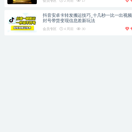
会员专区
2 周前
17
抖音安卓卡转发搬运技巧_十几秒一比一出视
封号带货变现信息差新玩法
会员专区
4 周前
30