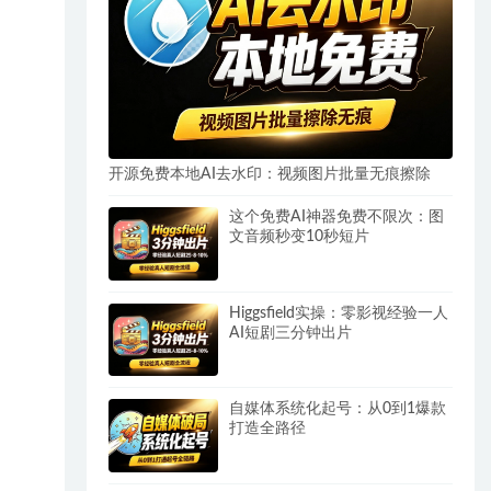
开源免费本地AI去水印：视频图片批量无痕擦除
这个免费AI神器免费不限次：图
文音频秒变10秒短片
Higgsfield实操：零影视经验一人
AI短剧三分钟出片
自媒体系统化起号：从0到1爆款
打造全路径