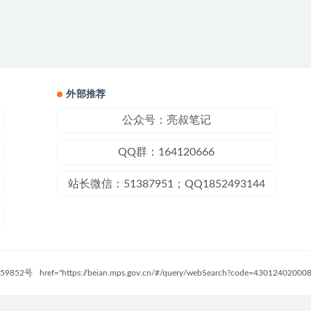
外部推荐
公众号：亮叔笔记
QQ群：164120666
站长微信：51387951；QQ1852493144
59852号
href="https://beian.mps.gov.cn/#/query/webSearch?code=4301240200