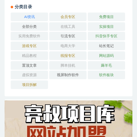
分类目录
AI资讯
会员专区
免费项目
全部分类
在线工具
实操项目
实用免费软件
引流专区
抖音快手专区
游戏专区
电商大学
站长笔记
精品教程
线报专区
网站源码
置顶文章
脚本挂机
薅羊毛
虚拟资源
视屏制作软件
软件板块
项目拆解