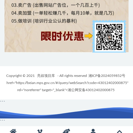
Copyright © 2021
亮叔项目库
- All rights reserved
湘ICP备2024059852号
href="https://beian.mps.gov.cn/#/query/webSearch?code=43012402000875"
rel="noreferrer" target="_blank">湘公网安备43012402000875
```
```