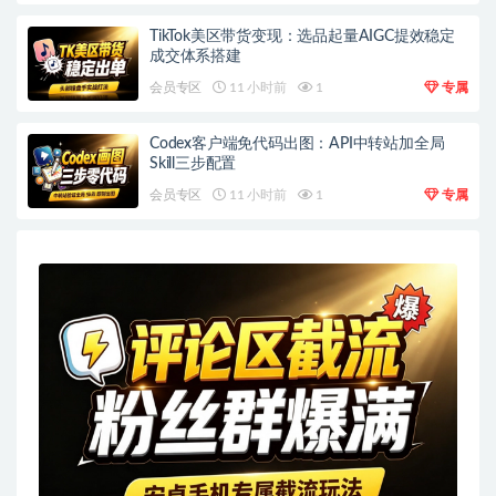
TikTok美区带货变现：选品起量AIGC提效稳定
成交体系搭建
会员专区
11 小时前
1
专属
Codex客户端免代码出图：API中转站加全局
Skill三步配置
会员专区
11 小时前
1
专属