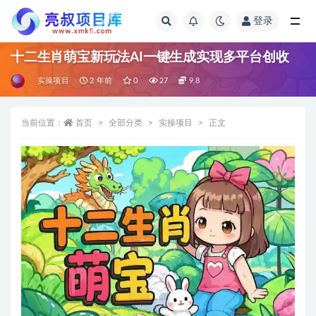
登录
全部
十二生肖萌宝新玩法AI一键生成实现多平台创收
实操项目
2 年前
0
27
9.8
当前位置：
首页
全部分类
实操项目
正文