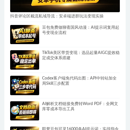
抖音评论区截流私域导流：安卓端进群玩法变现实操
豆包免费做聊斋国风动漫：AI提示词复用起
号变现全流程
TikTok美区带货变现：选品起量AIGC提效稳
定成交体系搭建
Codex客户端免代码出图：API中转站加全
局Skill三步配置
AI解析文档链接免费转Word PDF：全网文
库零成本导出工具
即梦豆包可灵16000条AI提示词：实战指令