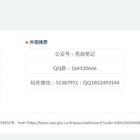
外部推荐
公众号：亮叔笔记
QQ群：164120666
站长微信：51387951；QQ1852493144
59852号
href="https://beian.mps.gov.cn/#/query/webSearch?code=4301240200