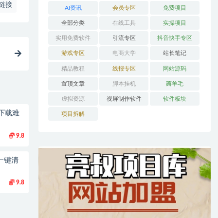
链接
AI资讯
会员专区
免费项目
全部分类
在线工具
实操项目
实用免费软件
引流专区
抖音快手专区
游戏专区
电商大学
站长笔记
精品教程
线报专区
网站源码
置顶文章
脚本挂机
薅羊毛
虚拟资源
视屏制作软件
软件板块
下载难
项目拆解
9.8
一键清
9.8