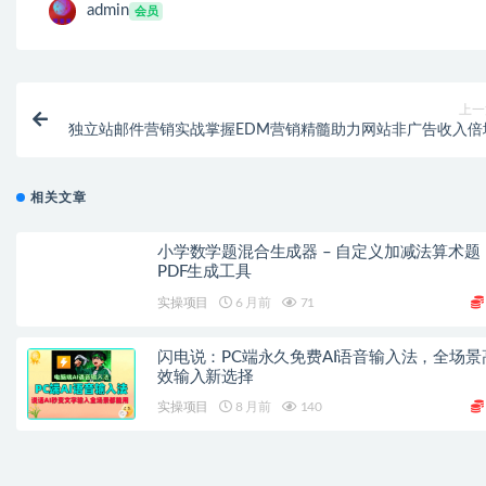
admin
会员
上一
独立站邮件营销实战掌握EDM营销精髓助力网站非广告收入倍
相关文章
小学数学题混合生成器 – 自定义加减法算术题
PDF生成工具
实操项目
6 月前
71
闪电说：PC端永久免费AI语音输入法，全场景
效输入新选择
实操项目
8 月前
140