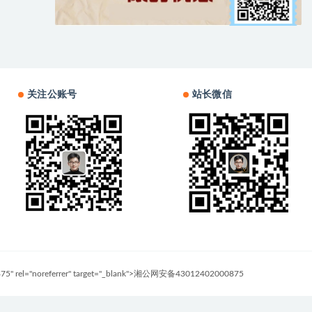
关注公账号
站长微信
0875" rel="noreferrer" target="_blank">湘公网安备43012402000875