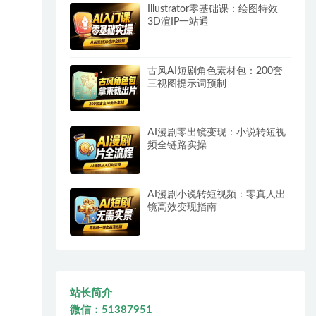
Illustrator零基础课：绘图特效
3D渲IP一站通
古风AI短剧角色素材包：200套
三视图提示词预制
AI漫剧零出镜变现：小说转短视
频全链路实操
AI漫剧小说转短视频：零真人出
镜高效变现指南
站长简介
微信：51387951