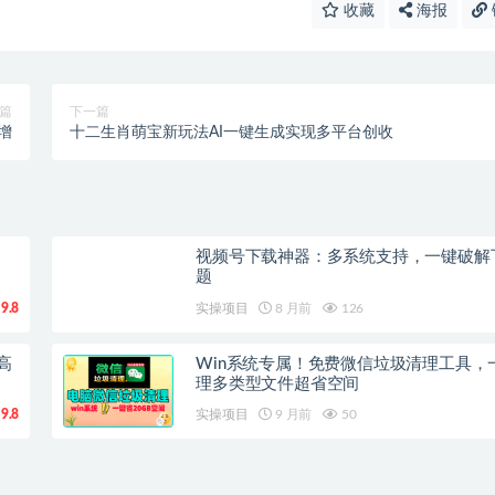
收藏
海报
篇
下一篇
增
十二生肖萌宝新玩法AI一键生成实现多平台创收
视频号下载神器：多系统支持，一键破解
题
9.8
实操项目
8 月前
126
高
Win系统专属！免费微信垃圾清理工具，
理多类型文件超省空间
9.8
实操项目
9 月前
50