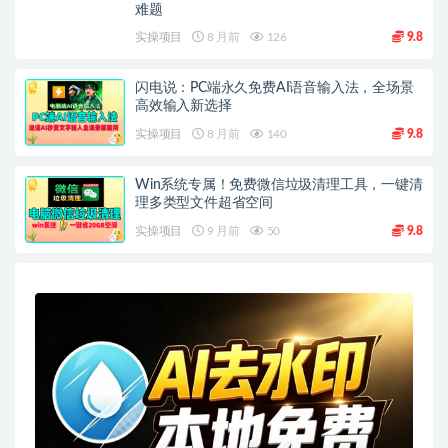
难题
实操项目
8 月前
126
9.8
闪电说：PC端永久免费AI语音输入法，全场景
高效输入新选择
实操项目
8 月前
140
9.8
Win系统专属！免费微信垃圾清理工具，一键清
理多类型文件超省空间
实操项目
9 月前
50
9.8