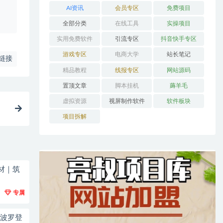
AI资讯
会员专区
免费项目
、
全部分类
在线工具
实操项目
实用免费软件
引流专区
抖音快手专区
游戏专区
电商大学
站长笔记
链接
精品教程
线报专区
网站源码
置顶文章
脚本挂机
薅羊毛
虚拟资源
视屏制作软件
软件板块
项目拆解
材｜筑
专属
阿波罗登