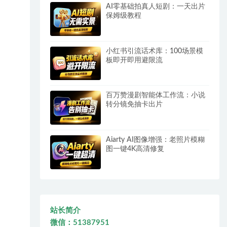
AI零基础拍真人短剧：一天出片
保姆级教程
小红书引流话术库：100场景模
板即开即用避限流
百万赞漫剧智能体工作流：小说
转分镜免抽卡出片
Aiarty AI图像增强：老照片模糊
图一键4K高清修复
站长简介
微信：51387951