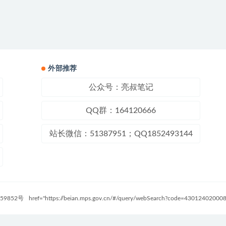
外部推荐
公众号：亮叔笔记
QQ群：164120666
站长微信：51387951；QQ1852493144
59852号
href="https://beian.mps.gov.cn/#/query/webSearch?code=4301240200