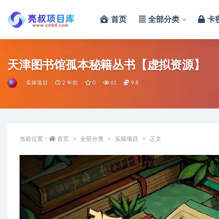
首页
全部分类
卡
全部
天津图书馆孤本秘籍丛书【虚拟资源】
实操项目
2 年前
0
61
9.8
当前位置：
首页
全部分类
实操项目
正文