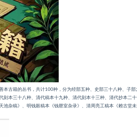
善本古籍的丛书，共计100种，分为经部五种、史部三十八种、子部
代刻本三十八种、清代稿本十九种、清代刻本十三种、清代抄本二十
天池杂稿》、明钱榖稿本《钱罄室杂录》、清周亮工稿本《赖古堂未