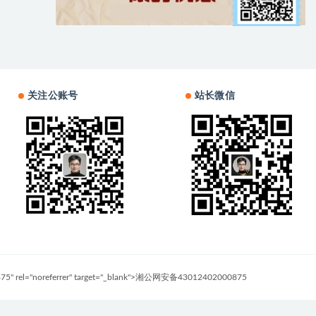
关注公账号
站长微信
0875" rel="noreferrer" target="_blank">湘公网安备43012402000875