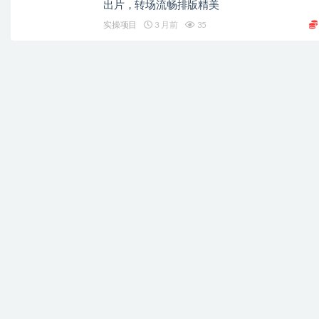
出片，转场流畅排版精美
实操项目
3 月前
35