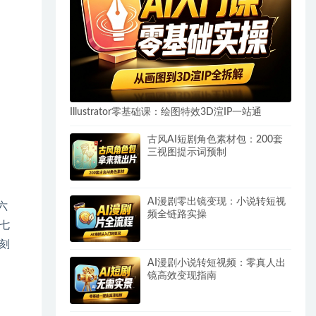
Illustrator零基础课：绘图特效3D渲IP一站通
古风AI短剧角色素材包：200套
三视图提示词预制
AI漫剧零出镜变现：小说转短视
六
频全链路实操
七
刻
AI漫剧小说转短视频：零真人出
镜高效变现指南