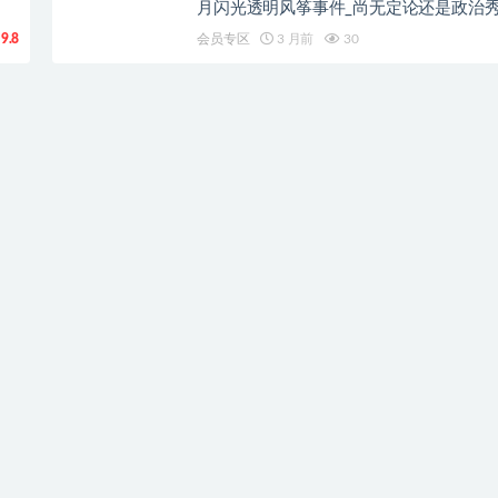
月闪光透明风筝事件_尚无定论还是政治
9.8
会员专区
3 月前
30