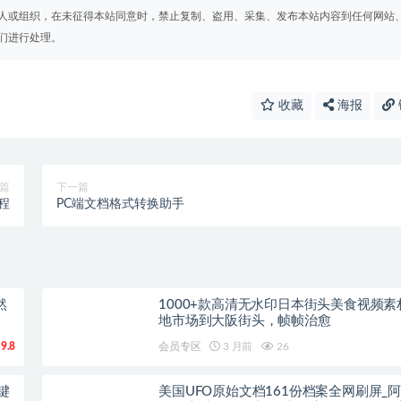
人或组织，在未征得本站同意时，禁止复制、盗用、采集、发布本站内容到任何网站
们进行处理。
收藏
海报
篇
下一篇
程
PC端文档格式转换助手
然
1000+款高清无水印日本街头美食视频素
地市场到大阪街头，帧帧治愈
9.8
会员专区
3 月前
26
键
美国UFO原始文档161份档案全网刷屏_