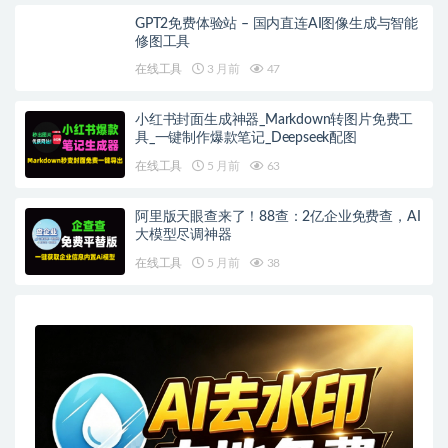
GPT2免费体验站 – 国内直连AI图像生成与智能
修图工具
在线工具
3 月前
47
小红书封面生成神器_Markdown转图片免费工
具_一键制作爆款笔记_Deepseek配图
在线工具
5 月前
63
阿里版天眼查来了！88查：2亿企业免费查，AI
大模型尽调神器
在线工具
5 月前
38