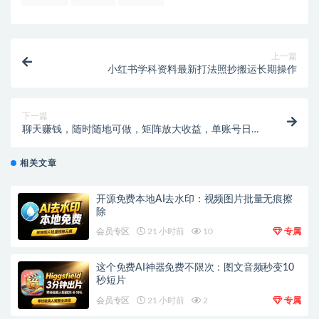
上一篇
小红书学科资料最新打法照抄搬运长期操作
下一篇
聊天赚钱，随时随地可做，矩阵放大收益，单账号日入
100+
相关文章
开源免费本地AI去水印：视频图片批量无痕擦
除
会员专区
21 小时前
10
专属
这个免费AI神器免费不限次：图文音频秒变10
秒短片
会员专区
21 小时前
2
专属