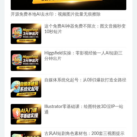
开源免费本地AI去水印：视频图片批量无痕擦除
这个免费AI神器免费不限次：图文音频秒变
10秒短片
Higgsfield实操：零影视经验一人AI短剧三
分钟出片
自媒体系统化起号：从0到1爆款打造全路径
Illustrator零基础课：绘图特效3D渲IP一站
通
古风AI短剧角色素材包：200套三视图提示