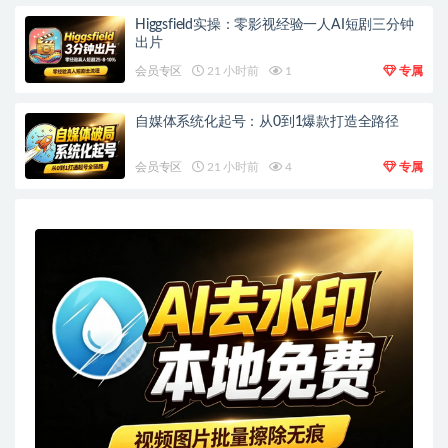
Higgsfield实操：零影视经验一人AI短剧三分钟
出片
会员专区
21 小时前
1
专属
自媒体系统化起号：从0到1爆款打造全路径
会员专区
21 小时前
4
专属