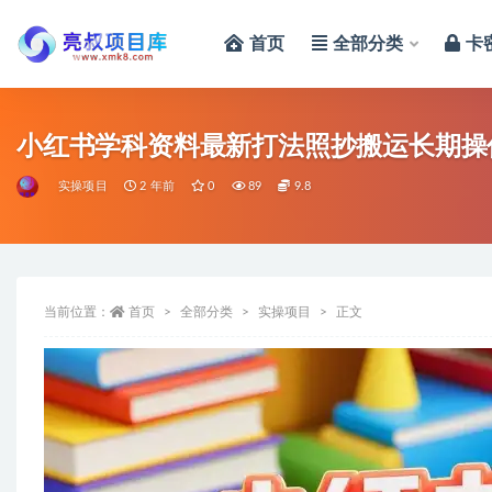
首页
全部分类
卡
全部
小红书学科资料最新打法照抄搬运长期操
实操项目
2 年前
0
89
9.8
当前位置：
首页
全部分类
实操项目
正文