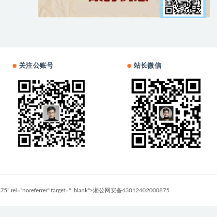
关注公账号
站长微信
0875" rel="noreferrer" target="_blank">湘公网安备43012402000875