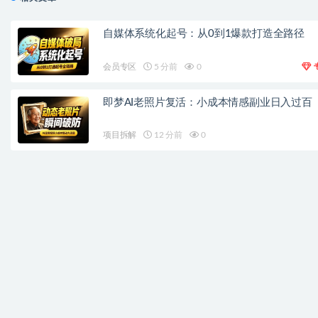
自媒体系统化起号：从0到1爆款打造全路径
会员专区
5 分前
0
即梦AI老照片复活：小成本情感副业日入过百
项目拆解
12 分前
0