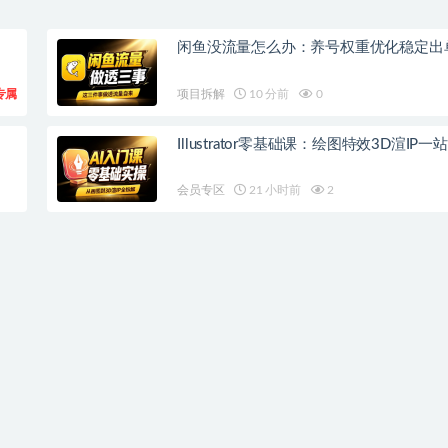
闲鱼没流量怎么办：养号权重优化稳定出
专属
项目拆解
10 分前
0
Illustrator零基础课：绘图特效3D渲IP一
会员专区
21 小时前
2