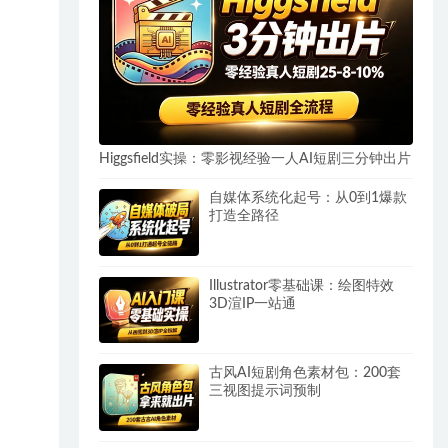
Higgsfield实操：零影视经验一人AI短剧三分钟出片
自媒体系统化起号：从0到1爆款
打造全路径
Illustrator零基础课：绘图特效
3D渲IP一站通
古风AI短剧角色素材包：200套
三视图提示词预制