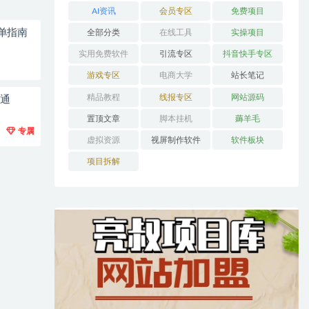
AI资讯
会员专区
免费项目
单指南
全部分类
在线工具
实操项目
实用免费软件
引流专区
抖音快手专区
游戏专区
电商大学
站长笔记
精品教程
线报专区
网站源码
站通
置顶文章
脚本挂机
薅羊毛
专属
虚拟资源
视屏制作软件
软件板块
项目拆解