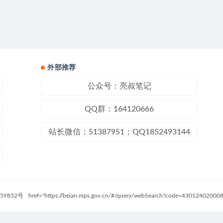
外部推荐
公众号：亮叔笔记
QQ群：164120666
站长微信：51387951；QQ1852493144
59852号
href="https://beian.mps.gov.cn/#/query/webSearch?code=4301240200