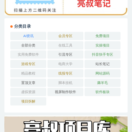
分类目录
AI资讯
会员专区
免费项目
全部分类
在线工具
实操项目
实用免费软件
引流专区
抖音快手专区
游戏专区
电商大学
站长笔记
精品教程
线报专区
网站源码
置顶文章
脚本挂机
薅羊毛
虚拟资源
视屏制作软件
软件板块
项目拆解