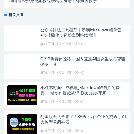
AI山海经变身视频教程妖精变身进阶保姆级教学
相关文章
公众号排版工具推荐｜墨滴Markdown编辑器
+壹伴插件，轻松拿到持续推流
在线工具
2 月前
31
GPT2免费体验站 – 国内直连AI图像生成与智能
修图工具
在线工具
3 月前
47
小红书封面生成神器_Markdown转图片免费工
具_一键制作爆款笔记_Deepseek配图
在线工具
5 月前
63
阿里版天眼查来了！88查：2亿企业免费查，AI
大模型尽调神器
在线工具
5 月前
38