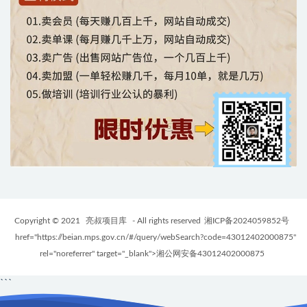
Copyright © 2021
亮叔项目库
- All rights reserved
湘ICP备2024059852号
href="https://beian.mps.gov.cn/#/query/webSearch?code=43012402000875"
rel="noreferrer" target="_blank">湘公网安备43012402000875
```