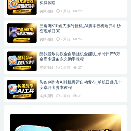
实操攻略
实操项目
1 周前
22
三角洲S10跑刀搬砖挂机_AI脚本云机哈弗币秒
变现单日30
实操项目
2 周前
26
酷我音乐协议全自动挂机全能版_单号日产5万
金币多设备永久助手教程
实操项目
2 周前
27
头条创作者AI挂机搬运自动发布_单机日赚几十
安卓月卡脚本教程
实操项目
2 周前
31