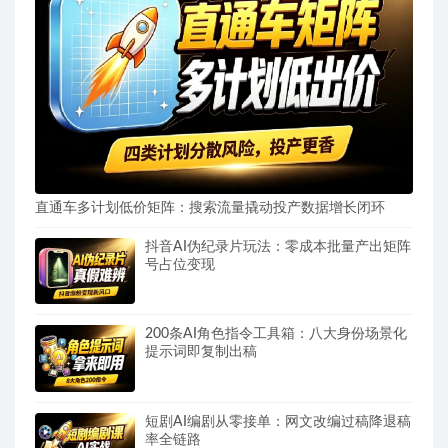
直通车多计划低价矩阵：搜索流量撬动投产数据增长闭环
抖音AI伪纪录片玩法：零成本批量产出矩阵
号占位变现
200条AI角色指令工具箱：八大身份场景化
提示词即复制出稿
短剧AI编剧从零接单：网文改编过稿降退稿
率全链路