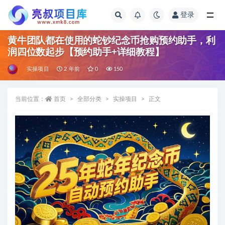
登录
全部
黄牛团队都在使用的蛇钞纪念币抢购预约助手，利
润四位数起步【预约助手+详细教程】
实操项目
2 年前
0
150
当前位置：
首页
全部分类
实操项目
正文