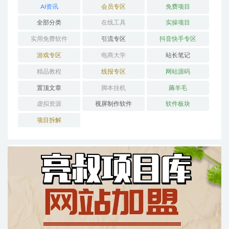
AI资讯
会员专区
免费项目
全部分类
在线工具
实操项目
实用免费软件
引流专区
抖音快手专区
游戏专区
电商大学
站长笔记
精品教程
线报专区
网站源码
置顶文章
脚本挂机
薅羊毛
虚拟资源
视屏制作软件
软件板块
项目拆解