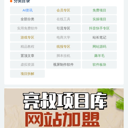
分类目录
AI资讯
会员专区
免费项目
全部分类
在线工具
实操项目
实用免费软件
引流专区
抖音快手专区
游戏专区
电商大学
站长笔记
精品教程
线报专区
网站源码
置顶文章
脚本挂机
薅羊毛
虚拟资源
视屏制作软件
软件板块
项目拆解