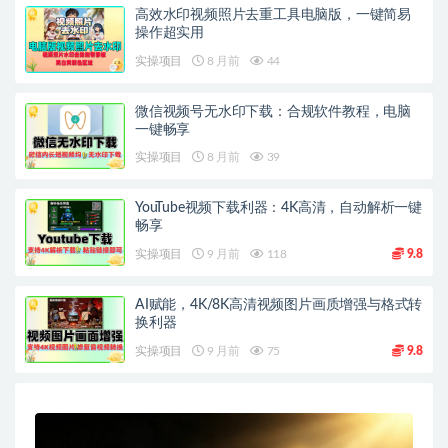
高效水印视频照片去重工具电脑版，一键简易
操作超实用
实操项目
8 月前
44
微信视频号无水印下载：合规软件教程，电脑
一键畅享
实操项目
8 月前
39
YouTube视频下载利器：4K高清，自动解析一键
畅享
实操项目
9 月前
118
9.8
AI赋能，4K/8K高清视频图片画质增强与格式转
换利器
实操项目
9 月前
75
9.8