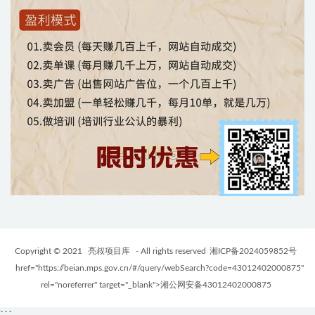
Copyright © 2021
亮叔项目库
- All rights reserved
湘ICP备2024059852号
href="https://beian.mps.gov.cn/#/query/webSearch?code=43012402000875"
rel="noreferrer" target="_blank">湘公网安备43012402000875