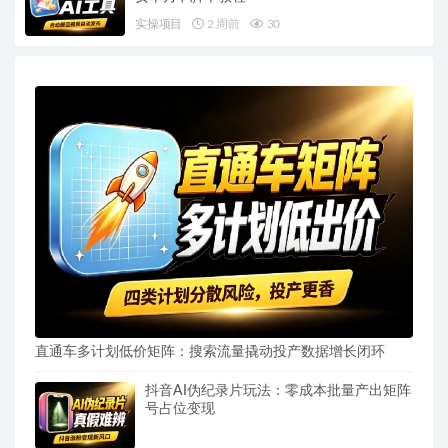
实操项目
2 周前
30
直通车多计划低价矩阵：搜索流量撬动投产数据增长闭环
抖音AI伪纪录片玩法：零成本批量产出矩阵
号占位变现