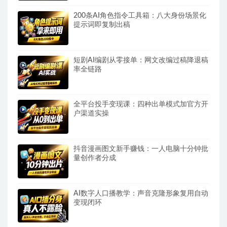
200条AI角色指令工具箱：八大身份场景化
提示词即复制出稿
短剧AI编剧从零接单：网文改编过稿降退稿
率全链路
全平台投手变现课：四种出单模式加官方开
户渠道实操
抖音漫画图文新手赚钱：一人电脑十分钟批
量创作者分成
AI数字人口播教学：声音克隆形象复用自动
变现闭环