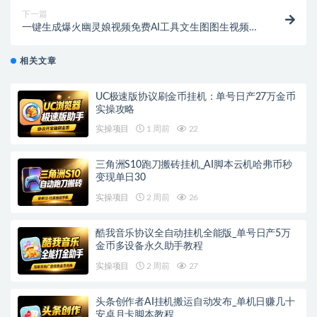
下一篇
一键生成爆火幽灵娘视频免费AI工具文生图图生视频美
女视频过原创不容错过！
相关文章
UC极速版协议刷金币挂机：单号日产27万金币
实操攻略
实操项目
1 周前
22
三角洲S10跑刀搬砖挂机_AI脚本云机哈弗币秒
变现单日30
实操项目
2 周前
26
酷我音乐协议全自动挂机全能版_单号日产5万
金币多设备永久助手教程
实操项目
2 周前
27
头条创作者AI挂机搬运自动发布_单机日赚几十
安卓月卡脚本教程