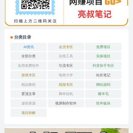
分类目录
AI资讯
会员专区
免费项目
全部分类
在线工具
实操项目
实用免费软件
引流专区
抖音快手专区
游戏专区
电商大学
站长笔记
精品教程
线报专区
网站源码
置顶文章
脚本挂机
薅羊毛
虚拟资源
视屏制作软件
软件板块
项目拆解