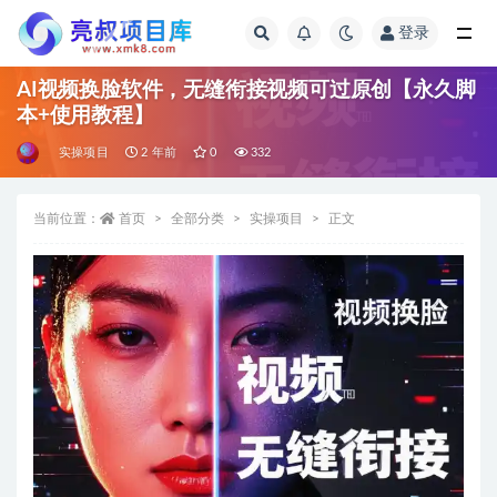
登录
全部
AI视频换脸软件，无缝衔接视频可过原创【永久脚
本+使用教程】
实操项目
2 年前
0
332
当前位置：
首页
全部分类
实操项目
正文