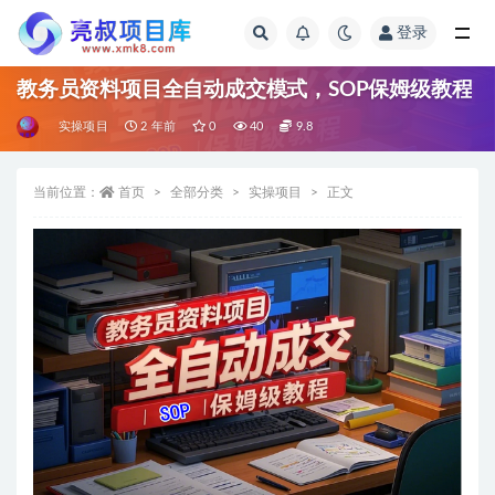
登录
全部
教务员资料项目全自动成交模式，SOP保姆级教程
实操项目
2 年前
0
40
9.8
当前位置：
首页
全部分类
实操项目
正文