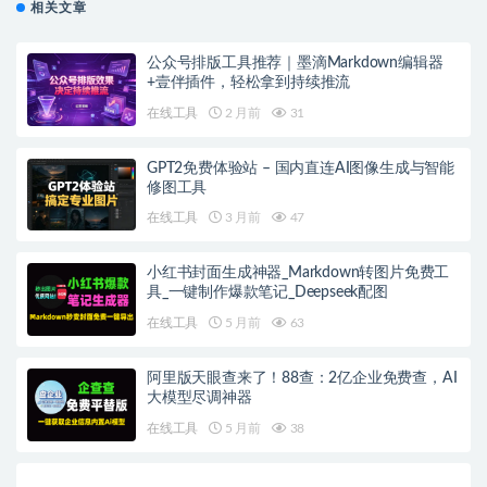
相关文章
公众号排版工具推荐｜墨滴Markdown编辑器
+壹伴插件，轻松拿到持续推流
在线工具
2 月前
31
GPT2免费体验站 – 国内直连AI图像生成与智能
修图工具
在线工具
3 月前
47
小红书封面生成神器_Markdown转图片免费工
具_一键制作爆款笔记_Deepseek配图
在线工具
5 月前
63
阿里版天眼查来了！88查：2亿企业免费查，AI
大模型尽调神器
在线工具
5 月前
38