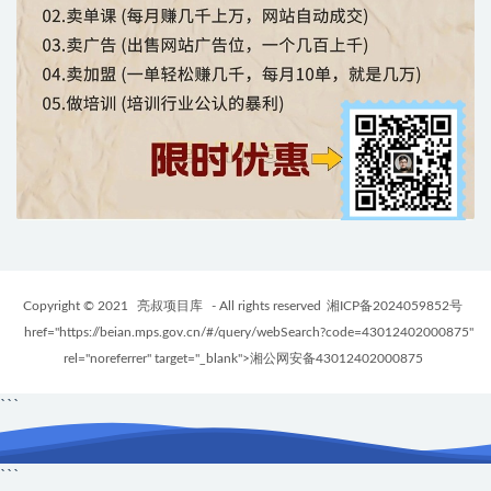
Copyright © 2021
亮叔项目库
- All rights reserved
湘ICP备2024059852号
href="https://beian.mps.gov.cn/#/query/webSearch?code=43012402000875"
rel="noreferrer" target="_blank">湘公网安备43012402000875
```
```