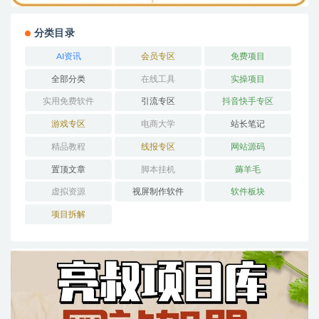
分类目录
AI资讯
会员专区
免费项目
全部分类
在线工具
实操项目
实用免费软件
引流专区
抖音快手专区
游戏专区
电商大学
站长笔记
精品教程
线报专区
网站源码
置顶文章
脚本挂机
薅羊毛
虚拟资源
视屏制作软件
软件板块
项目拆解