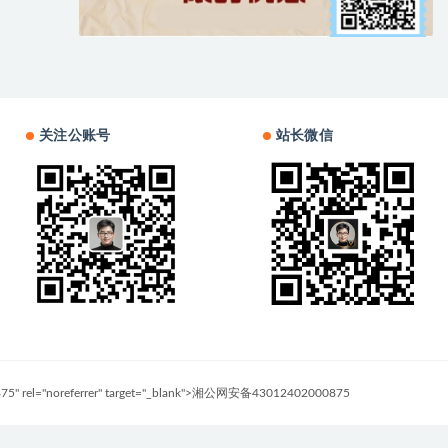
关注公账号
站长微信
0875" rel="noreferrer" target="_blank">湘公网安备43012402000875