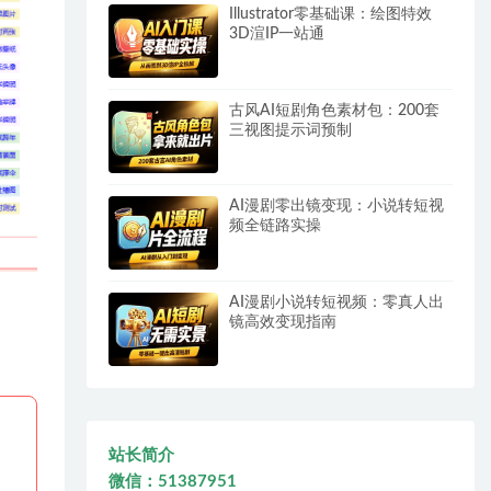
Illustrator零基础课：绘图特效
3D渲IP一站通
古风AI短剧角色素材包：200套
三视图提示词预制
AI漫剧零出镜变现：小说转短视
频全链路实操
AI漫剧小说转短视频：零真人出
镜高效变现指南
站长简介
微信：51387951