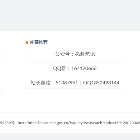
外部推荐
公众号：亮叔笔记
QQ群：164120666
站长微信：51387951；QQ1852493144
59852号
href="https://beian.mps.gov.cn/#/query/webSearch?code=4301240200