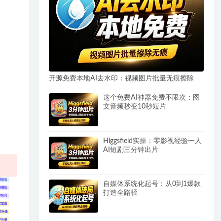
开源免费本地AI去水印：视频图片批量无痕擦除
这个免费AI神器免费不限次：图
文音频秒变10秒短片
Higgsfield实操：零影视经验一人
AI短剧三分钟出片
自媒体系统化起号：从0到1爆款
打造全路径