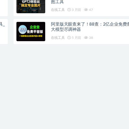
图工具
在线工具
3 月前
47
具_
阿里版天眼查来了！88查：2亿企业免费查
大模型尽调神器
在线工具
5 月前
38