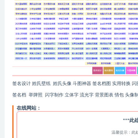
签名设计 姓氏壁纸 姓氏头像 斗图神器 签名档图 实用转换 闪
签名档 举牌照 闪字制作 立体字 流光字 背景图表 情包 头像
在线网站：
***
温馨提示：此