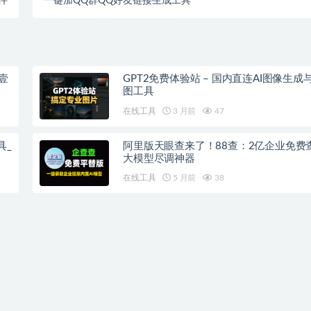
件
一键加QQ群QQ好友链接生成工具
壹
GPT2免费体验站 – 国内直连AI图像生成
图工具
在线工具
3 月前
47
具_
阿里版天眼查来了！88查：2亿企业免费查
大模型尽调神器
在线工具
5 月前
38