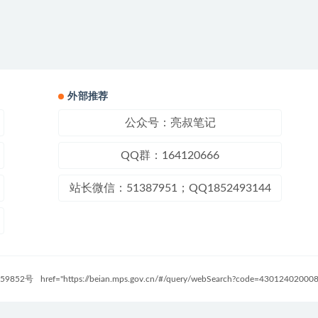
外部推荐
公众号：亮叔笔记
QQ群：164120666
站长微信：51387951；QQ1852493144
59852号
href="https://beian.mps.gov.cn/#/query/webSearch?code=4301240200