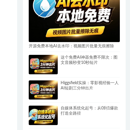
开源免费本地AI去水印：视频图片批量无痕擦除
这个免费AI神器免费不限次：图
文音频秒变10秒短片
Higgsfield实操：零影视经验一人
AI短剧三分钟出片
自媒体系统化起号：从0到1爆款
打造全路径