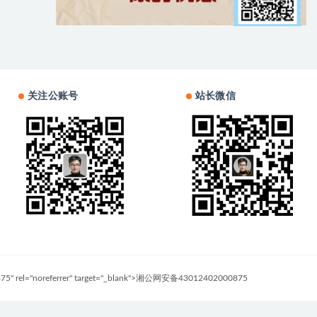
关注公账号
站长微信
0875" rel="noreferrer" target="_blank">湘公网安备43012402000875