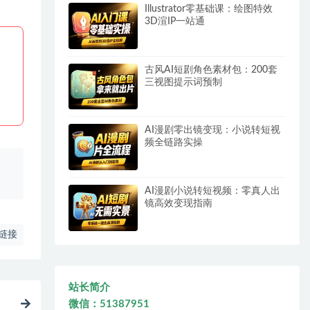
Illustrator零基础课：绘图特效
3D渲IP一站通
古风AI短剧角色素材包：200套
三视图提示词预制
AI漫剧零出镜变现：小说转短视
频全链路实操
、
AI漫剧小说转短视频：零真人出
镜高效变现指南
链接
站长简介
微信：51387951