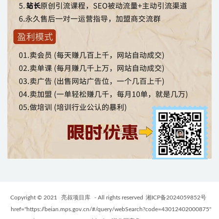
Copyright © 2021
亮叔项目库
- All rights reserved
湘ICP备2024059852号
href="https://beian.mps.gov.cn/#/query/webSearch?code=43012402000875"