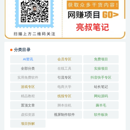
分类目录
AI资讯
会员专区
免费项目
全部分类
在线工具
实操项目
实用免费软件
引流专区
抖音快手专区
游戏专区
电商大学
站长笔记
精品教程
线报专区
网站源码
置顶文章
脚本挂机
薅羊毛
虚拟资源
视屏制作软件
软件板块
项目拆解