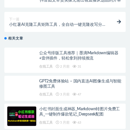
抖音图文带货实操无需出镜直播从选品到开单
下一篇
小红薯AI克隆工具矩阵工具，全自动一键克隆改写分发
养号，做矩阵必备软件【矩阵工具+使用教程】
相关文章
公众号排版工具推荐｜墨滴Markdown编辑器
+壹伴插件，轻松拿到持续推流
在线工具
2 月前
31
GPT2免费体验站 – 国内直连AI图像生成与智能
修图工具
在线工具
3 月前
47
小红书封面生成神器_Markdown转图片免费工
具_一键制作爆款笔记_Deepseek配图
在线工具
5 月前
63