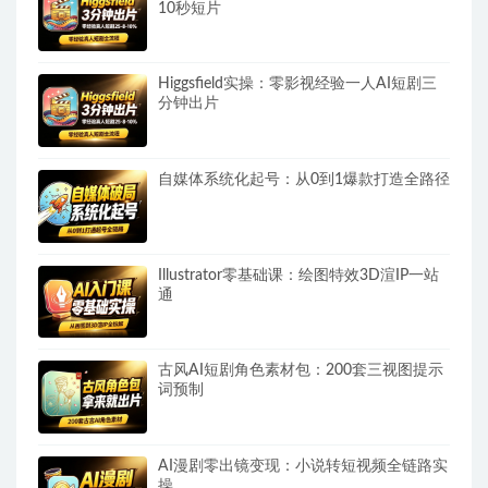
10秒短片
Higgsfield实操：零影视经验一人AI短剧三
分钟出片
自媒体系统化起号：从0到1爆款打造全路径
Illustrator零基础课：绘图特效3D渲IP一站
通
古风AI短剧角色素材包：200套三视图提示
词预制
AI漫剧零出镜变现：小说转短视频全链路实
操