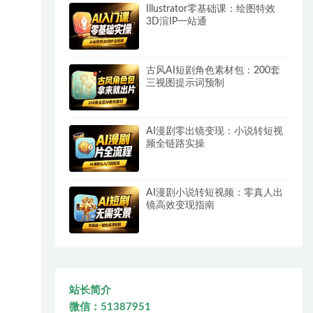
Illustrator零基础课：绘图特效
3D渲IP一站通
古风AI短剧角色素材包：200套
三视图提示词预制
AI漫剧零出镜变现：小说转短视
频全链路实操
AI漫剧小说转短视频：零真人出
镜高效变现指南
站长简介
微信：51387951