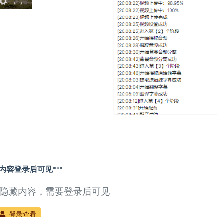
处内容登录后可见***
隐藏内容，需要登录后可见
登录查看