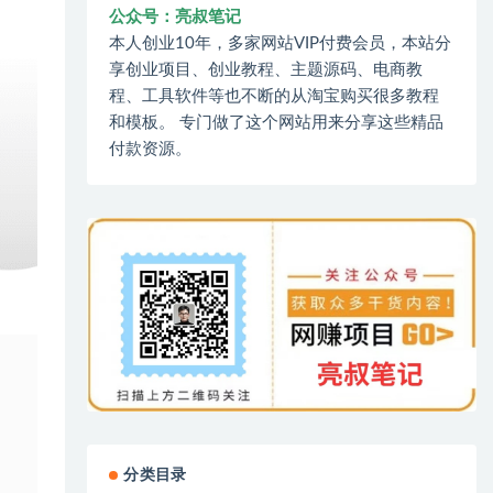
公众号：亮叔笔记
本人创业10年，多家网站VIP付费会员，本站分
享创业项目、创业教程、主题源码、电商教
程、工具软件等也不断的从淘宝购买很多教程
和模板。 专门做了这个网站用来分享这些精品
付款资源。
分类目录