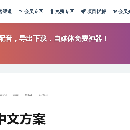
密渠道
会员专区
免费专区
项目拆解
会员
键配音，导出下载，自媒体免费神器！