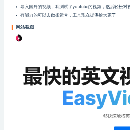
导入国外的视频，我测试了youtube的视频，然后轻松
有能力的可以去做搬运号，工具现在提供给大家了
网站截图