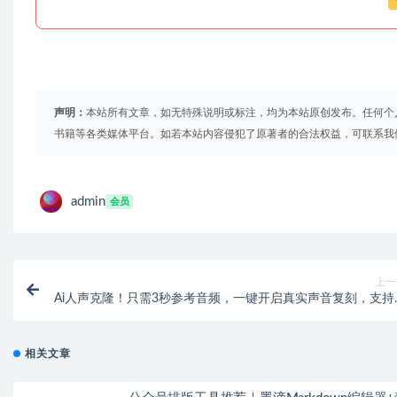
声明：
本站所有文章，如无特殊说明或标注，均为本站原创发布。任何个
书籍等各类媒体平台。如若本站内容侵犯了原著者的合法权益，可联系我
admin
会员
上一
Ai人声克隆！只需3秒参考音频，一键开启真实声音复刻，支持
日英韩粤语，无需任何训练
相关文章