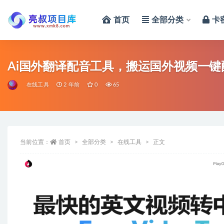
首页
全部分类
卡
全部
Ai国外翻译配音工具，搬运国外视频一
在线工具
2 年前
0
65
当前位置：
首页
全部分类
在线工具
正文