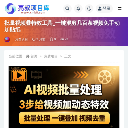
登录
全部
批量视频叠特效工具_一键混剪几百条视频免手动
加贴纸
免费项目
2 月前
0
93
当前位置：
首页
免费项目
正文