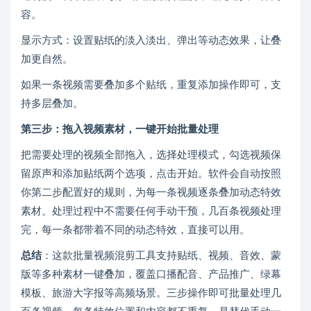
容。
显示方式：设置贴纸的淡入淡出、弹出等动态效果，让叠
加更自然。
如果一条视频需要叠加多个贴纸，重复添加操作即可，支
持多层叠加。
第三步：拖入视频素材，一键开始批量处理
把需要处理的视频全部拖入，选择处理模式，勾选视频保
留原声和添加贴纸两个选项，点击开始。软件会自动按照
你第二步配置好的规则，为每一条视频逐条叠加动态特效
素材。处理过程中不需要任何手动干预，几百条视频处理
完，每一条都带着不同的动态特效，直接可以用。
总结
：这款批量视频混剪工具支持贴纸、视频、音效、蒙
版等多种素材一键叠加，覆盖口播配音、产品推广、绿幕
模板、旅游大字报等高频场景。三步操作即可批量处理几