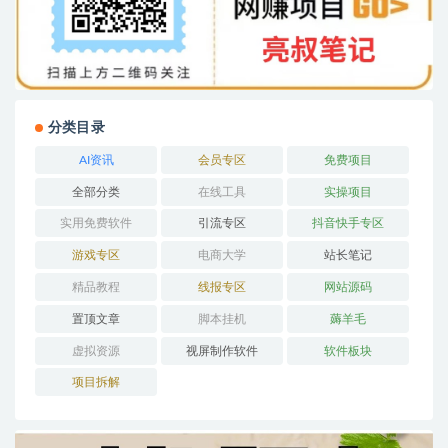
分类目录
AI资讯
会员专区
免费项目
全部分类
在线工具
实操项目
实用免费软件
引流专区
抖音快手专区
游戏专区
电商大学
站长笔记
精品教程
线报专区
网站源码
置顶文章
脚本挂机
薅羊毛
虚拟资源
视屏制作软件
软件板块
项目拆解