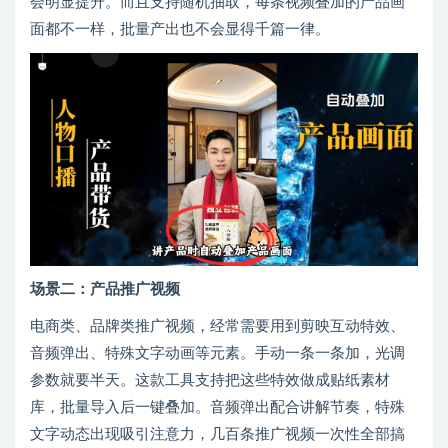
会明显提升。而且支持随机抽取，每条视频叠加的产品画
面都不一样，批量产出也不会显得千篇一律。
场景二：产品推广视频
电商类、品牌类推广视频，经常需要用到剪映互动特效、
音频弹出、特殊文字动画等元素。手动一条一条加，光调
参数就要半天。这款工具支持把这些特效做成贴纸素材
库，批量导入后一键叠加。音频弹出配合讲解节奏，特殊
文字动态出现吸引注意力，几百条推广视频一次性全部搞