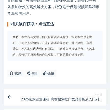
百条视频，每条特效位置和内容都不重复，是替代手动一
条条加特效的高效解决方案，特别适合做短视频矩阵和带
货混剪的用户。
相关软件获取：
点击直达
声明：
本站所有文章，如无特殊说明或标注，均为本站原创发
布。任何个人或组织，在未征得本站同意时，禁止复制、盗用、
采集、发布本站内容到任何网站、书籍等各类媒体平台。如若本
站内容侵犯了原著者的合法权益，可联系我们进行处理。
收藏
海报
链接
上一篇
2026京东运营课程_商智搜索推广竞品分析从入门到精
通