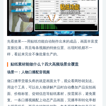
先看效果——用贴纸功能自动制作出来的成品，画面丰富度
直接拉满，而且每条视频的特效位置、出现时机都不一
样，看起来完全不像批量生产的。
贴纸素材能做什么？四大高频场景全覆盖
场景一：人物口播配音视频
做口播带货最头疼的就是画面太干，观众看两秒就划走。
用这个工具，可以在人物讲解产品时自动叠加产品实拍画
面、价格标签、促销信息等贴纸素材，按需展示，避免重
复。一条口播视频配上动态产品画面，完播率和转化率都