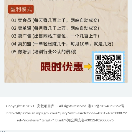
Copyright © 2021
亮叔项目库
- All rights reserved
湘ICP备2024059852号
href="https://beian.mps.gov.cn/#/query/webSearch?code=43012402000875"
rel="noreferrer" target="_blank">湘公网安备43012402000875