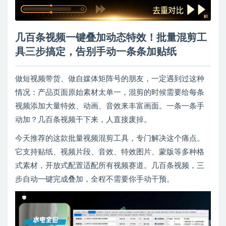
几百条视频一键叠加动态特效！批量混剪工
具三步搞定，告别手动一条条加贴纸
做短视频带货、做自媒体矩阵号的朋友，一定遇到过这种
情况：产品页面原始素材太单一，混剪的时候需要给每条
视频添加大量特效、动画、音效来丰富画面。一条一条手
动加？几百条视频干下来，人直接废掉。
今天推荐的这款批量视频混剪工具，专门解决这个痛点。
它支持贴纸、视频片段、音效、特效图片、蒙版等多种格
式素材，开放式配置适配所有视频赛道。几百条视频，三
步自动一键完成叠加，全程不需要你手动干预。