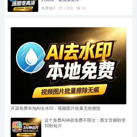
免费项目
1 周前
10
开源免费本地AI去水印：视频图片批量无痕擦除
这个免费AI神器免费不限次：图文音频秒变
10秒短片