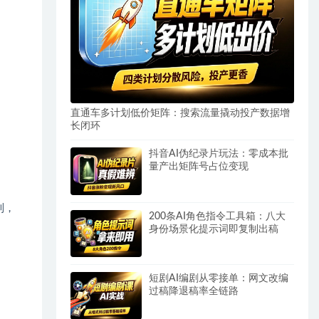
直通车多计划低价矩阵：搜索流量撬动投产数据增
长闭环
抖音AI伪纪录片玩法：零成本批
量产出矩阵号占位变现
列，
200条AI角色指令工具箱：八大
身份场景化提示词即复制出稿
短剧AI编剧从零接单：网文改编
过稿降退稿率全链路