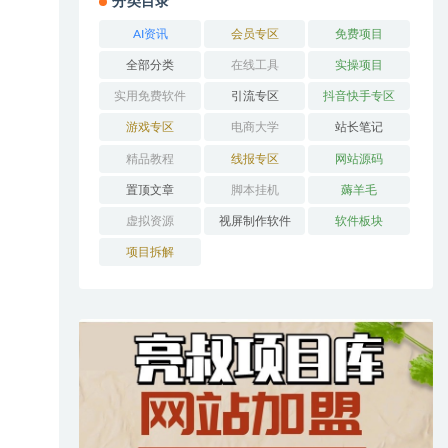
分类目录
AI资讯
会员专区
免费项目
全部分类
在线工具
实操项目
实用免费软件
引流专区
抖音快手专区
游戏专区
电商大学
站长笔记
精品教程
线报专区
网站源码
置顶文章
脚本挂机
薅羊毛
虚拟资源
视屏制作软件
软件板块
项目拆解