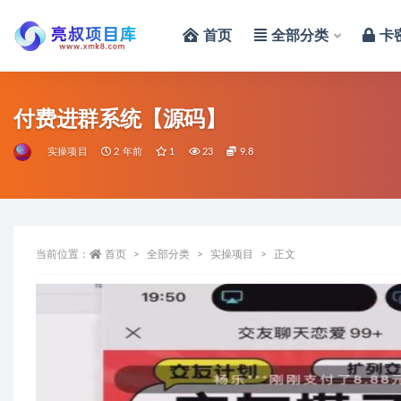
首页
全部分类
卡
全部
付费进群系统【源码】
实操项目
2 年前
1
23
9.8
当前位置：
首页
全部分类
实操项目
正文