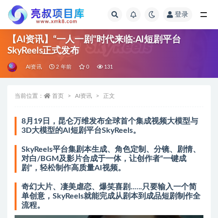
登录
全部
【AI资讯】“一人一剧“时代来临:AI短剧平台
SkyReels正式发布
AI资讯
2 年前
0
131
当前位置：
首页
AI资讯
正文
8月19日，昆仑万维发布全球首个集成视频大模型与
3D大模型的AI短剧平台SkyReels。
SkyReels平台集剧本生成、角色定制、分镜、剧情、
对白/BGM及影片合成于一体，让创作者“一键成
剧”，轻松制作高质量AI视频。
奇幻大片、凄美虐恋、爆笑喜剧..….只要输入一个简
单创意，SkyReels就能完成从剧本到成品短剧制作全
流程。