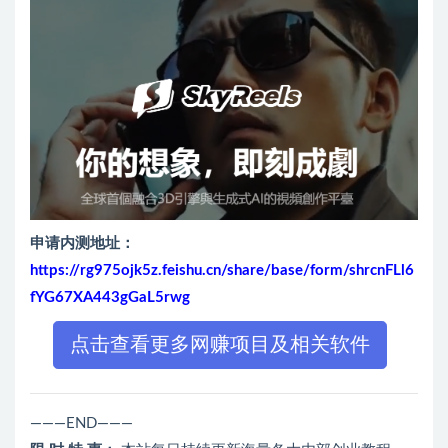
申请内测地址：
https://rg975ojk5z.feishu.cn/share/base/form/shrcnFLl6
fYG67XA443gGaL5rwg
点击查看更多网赚项目及相关软件
———END———