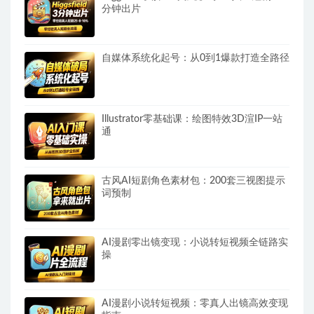
分钟出片
自媒体系统化起号：从0到1爆款打造全路径
Illustrator零基础课：绘图特效3D渲IP一站
通
古风AI短剧角色素材包：200套三视图提示
词预制
AI漫剧零出镜变现：小说转短视频全链路实
操
AI漫剧小说转短视频：零真人出镜高效变现