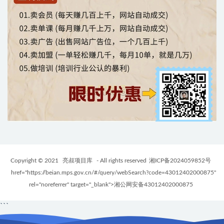
Copyright © 2021
亮叔项目库
- All rights reserved
湘ICP备2024059852号
href="https://beian.mps.gov.cn/#/query/webSearch?code=43012402000875"
rel="noreferrer" target="_blank">湘公网安备43012402000875
```