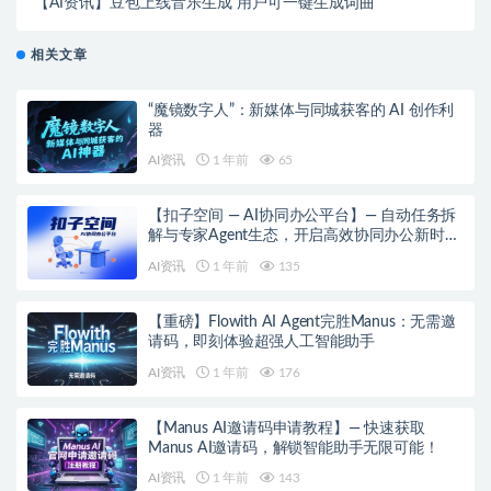
【AI资讯】豆包上线音乐生成 用户可一键生成词曲
相关文章
“魔镜数字人”：新媒体与同城获客的 AI 创作利
器
AI资讯
1 年前
65
【扣子空间 — AI协同办公平台】— 自动任务拆
解与专家Agent生态，开启高效协同办公新时
代！
AI资讯
1 年前
135
【重磅】Flowith AI Agent完胜Manus：无需邀
请码，即刻体验超强人工智能助手
AI资讯
1 年前
176
【Manus AI邀请码申请教程】— 快速获取
Manus AI邀请码，解锁智能助手无限可能！
AI资讯
1 年前
143