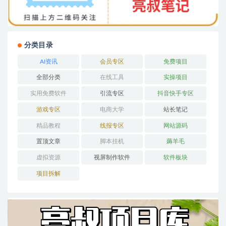
分类目录
AI资讯
会员专区
免费项目
全部分类
在线工具
实操项目
实用免费软件
引流专区
抖音快手专区
游戏专区
电商大学
站长笔记
精品教程
线报专区
网站源码
置顶文章
脚本挂机
薅羊毛
虚拟资源
视屏制作软件
软件板块
项目拆解