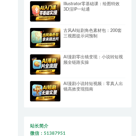
Illustrator零基础课：绘图特效
3D渲IP一站通
古风AI短剧角色素材包：200套
三视图提示词预制
AI漫剧零出镜变现：小说转短视
频全链路实操
AI漫剧小说转短视频：零真人出
镜高效变现指南
站长简介
微信：51387951