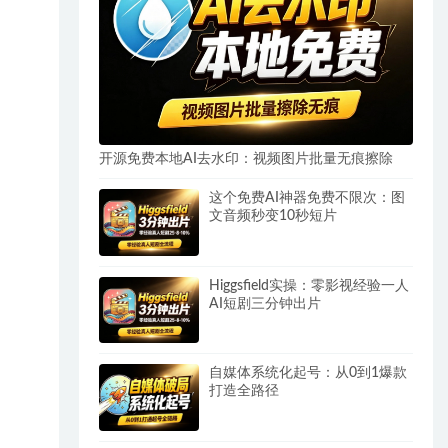
开源免费本地AI去水印：视频图片批量无痕擦除
这个免费AI神器免费不限次：图
文音频秒变10秒短片
Higgsfield实操：零影视经验一人
AI短剧三分钟出片
自媒体系统化起号：从0到1爆款
打造全路径