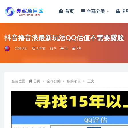
首页
全部分类
卡
全部
抖音撸音浪最新玩法QQ估值不需要露脸
实操项目
2 年前
0
51
9.8
当前位置：
首页
全部分类
实操项目
正文