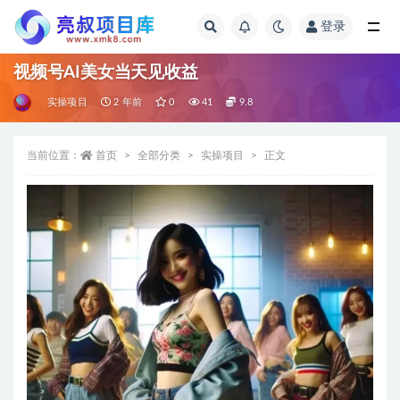
登录
全部
视频号AI美女当天见收益
实操项目
2 年前
0
41
9.8
当前位置：
首页
全部分类
实操项目
正文