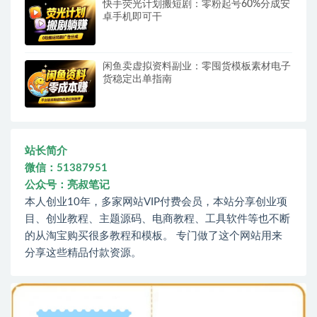
快手荧光计划搬短剧：零粉起号60%分成安
卓手机即可干
闲鱼卖虚拟资料副业：零囤货模板素材电子
货稳定出单指南
站长简介
微信：51387951
公众号：亮叔笔记
本人创业10年，多家网站VIP付费会员，本站分享创业项
目、创业教程、主题源码、电商教程、工具软件等也不断
的从淘宝购买很多教程和模板。 专门做了这个网站用来
分享这些精品付款资源。