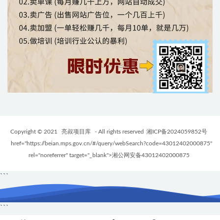
Copyright © 2021
亮叔项目库
- All rights reserved
湘ICP备2024059852号
href="https://beian.mps.gov.cn/#/query/webSearch?code=43012402000875"
rel="noreferrer" target="_blank">湘公网安备43012402000875
```
```