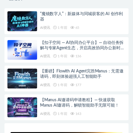
“魔镜数字人”：新媒体与同城获客的 AI 创作利
器
AI资讯
1 年前
65
【扣子空间 — AI协同办公平台】— 自动任务拆
解与专家Agent生态，开启高效协同办公新时
代！
AI资讯
1 年前
136
【重磅】Flowith AI Agent完胜Manus：无需邀
请码，即刻体验超强人工智能助手
AI资讯
1 年前
177
【Manus AI邀请码申请教程】— 快速获取
Manus AI邀请码，解锁智能助手无限可能！
AI资讯
1 年前
143