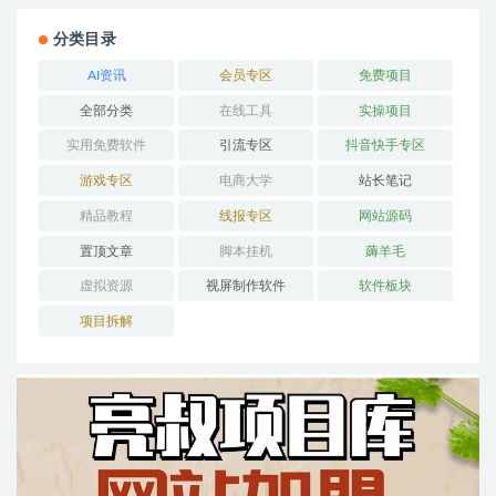
分类目录
AI资讯
会员专区
免费项目
全部分类
在线工具
实操项目
实用免费软件
引流专区
抖音快手专区
游戏专区
电商大学
站长笔记
精品教程
线报专区
网站源码
置顶文章
脚本挂机
薅羊毛
虚拟资源
视屏制作软件
软件板块
项目拆解