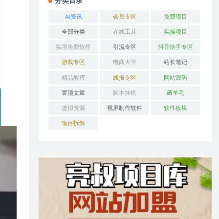
分类目录
AI资讯
会员专区
免费项目
全部分类
在线工具
实操项目
实用免费软件
引流专区
抖音快手专区
游戏专区
电商大学
站长笔记
精品教程
线报专区
网站源码
置顶文章
脚本挂机
薅羊毛
虚拟资源
视屏制作软件
软件板块
项目拆解