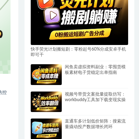
快手荧光计划搬短剧：零粉起号60%分成安卓手机
即可干
闲鱼卖虚拟资料副业：零囤货模
板素材电子货稳定出单指南
防控
视频号带货文案批量提取仿写：
workbuddy工具加下载变现实操
直通车多计划低价矩阵：搜索流
量撬动投产数据增长闭环