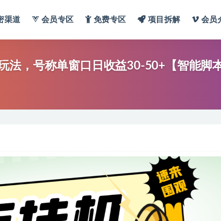
密渠道
会员专区
免费专区
项目拆解
会员
法，号称单窗口日收益30-50+【智能脚