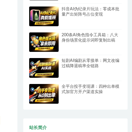
抖音AI伪纪录片玩法：零成本批
量产出矩阵号占位变现
200条AI角色指令工具箱：八大
身份场景化提示词即复制出稿
短剧AI编剧从零接单：网文改编
过稿降退稿率全链路
全平台投手变现课：四种出单模
式加官方开户渠道实操
站长简介