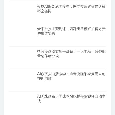
短剧AI编剧从零接单：网文改编过稿降退稿
率全链路
全平台投手变现课：四种出单模式加官方开
户渠道实操
抖音漫画图文新手赚钱：一人电脑十分钟批
量创作者分成
AI数字人口播教学：声音克隆形象复用自动
变现闭环
AI无线画布：零成本AI吃播带货视频自动生
成