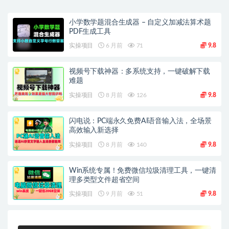
小学数学题混合生成器 – 自定义加减法算术题
PDF生成工具
实操项目
6 月前
71
9.8
视频号下载神器：多系统支持，一键破解下载
难题
实操项目
8 月前
126
9.8
闪电说：PC端永久免费AI语音输入法，全场景
高效输入新选择
实操项目
8 月前
140
9.8
Win系统专属！免费微信垃圾清理工具，一键清
理多类型文件超省空间
实操项目
9 月前
51
9.8