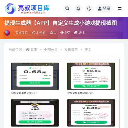
登录
全部
提现生成器【APP】自定义生成小游戏提现截图
实操项目
2 年前
1
997
19.8
当前位置：
首页
全部分类
实操项目
正文