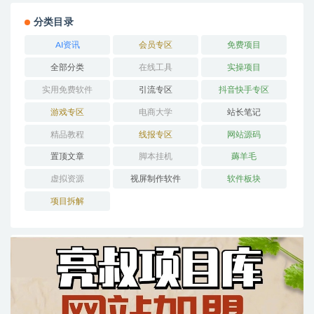
分类目录
AI资讯
会员专区
免费项目
全部分类
在线工具
实操项目
实用免费软件
引流专区
抖音快手专区
游戏专区
电商大学
站长笔记
精品教程
线报专区
网站源码
置顶文章
脚本挂机
薅羊毛
虚拟资源
视屏制作软件
软件板块
项目拆解