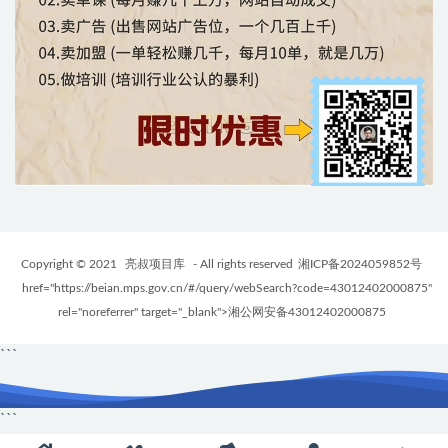
Copyright © 2021
亮叔项目库
- All rights reserved
湘ICP备2024059852号
href="https://beian.mps.gov.cn/#/query/webSearch?code=43012402000875"
rel="noreferrer" target="_blank">湘公网安备43012402000875
```
```