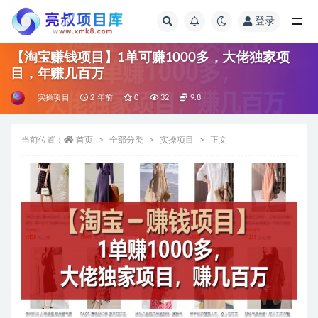
登录
全部
【淘宝赚钱项目】1单可赚1000多，大佬独家项
目，年赚几百万
实操项目
2 年前
0
32
9.8
当前位置：
首页
全部分类
实操项目
正文