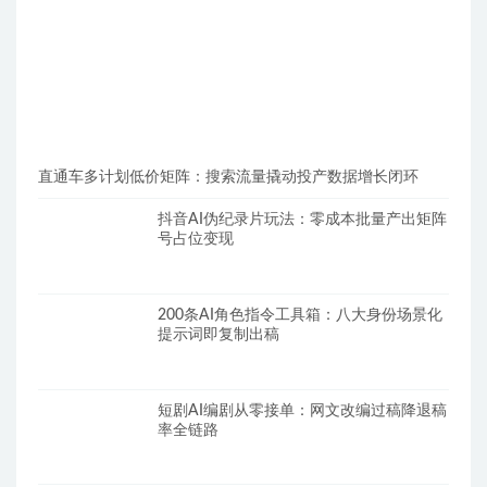
直通车多计划低价矩阵：搜索流量撬动投产数据增长闭环
抖音AI伪纪录片玩法：零成本批量产出矩阵
号占位变现
200条AI角色指令工具箱：八大身份场景化
提示词即复制出稿
短剧AI编剧从零接单：网文改编过稿降退稿
率全链路