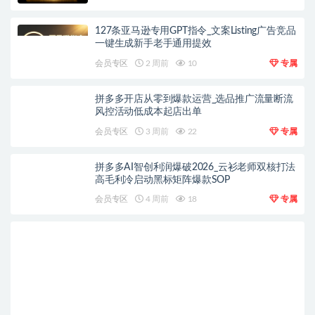
127条亚马逊专用GPT指令_文案Listing广告竞品
一键生成新手老手通用提效
会员专区
2 周前
10
专属
拼多多开店从零到爆款运营_选品推广流量断流
风控活动低成本起店出单
会员专区
3 周前
22
专属
拼多多AI智创利润爆破2026_云衫老师双核打法
高毛利冷启动黑标矩阵爆款SOP
会员专区
4 周前
18
专属