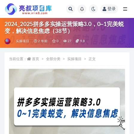
登录
全部
2024_2025拼多多实操运营策略3.0，0~1完美蜕
变，解决信息焦虑（38节）
实操项目
2 年前
0
27
9.8
当前位置：
首页
全部分类
实操项目
正文