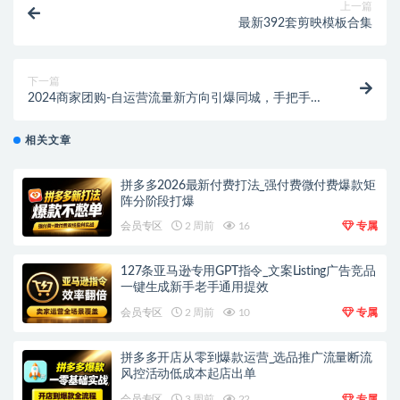
上一篇
最新392套剪映模板合集
下一篇
2024商家团购-自运营流量新方向引爆同城，手把手教
你玩转本地生活-55节课
相关文章
拼多多2026最新付费打法_强付费微付费爆款矩
阵分阶段打爆
会员专区
2 周前
16
专属
127条亚马逊专用GPT指令_文案Listing广告竞品
一键生成新手老手通用提效
会员专区
2 周前
10
专属
拼多多开店从零到爆款运营_选品推广流量断流
风控活动低成本起店出单
会员专区
3 周前
22
专属