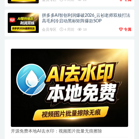
拼多多AI智创利润爆破2026_云衫老师双核打法
高毛利冷启动黑标矩阵爆款SOP
会员专区
4 周前
18
专属
开源免费本地AI去水印：视频图片批量无痕擦除