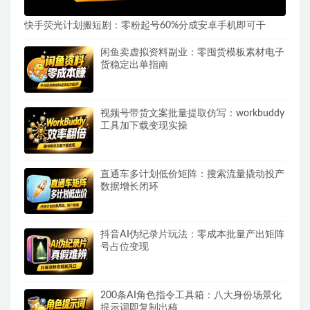
快手荧光计划搬短剧：零粉起号60%分成安卓手机即可干
闲鱼卖虚拟资料副业：零囤货模板素材电子
货稳定出单指南
视频号带货文案批量提取仿写：workbuddy
工具加下载变现实操
直通车多计划低价矩阵：搜索流量撬动投产
数据增长闭环
抖音AI伪纪录片玩法：零成本批量产出矩阵
号占位变现
200条AI角色指令工具箱：八大身份场景化
提示词即复制出稿