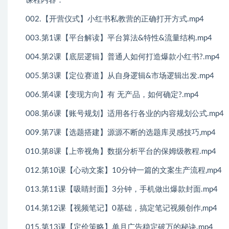
课程内容：
002.【开营仪式】小红书私教营的正确打开方式.mp4
003.第1课【平台解读】平台算法&特性&流量结构.mp4
004.第2课【底层逻辑】普通人如何打造爆款小红书?.mp4
005.第3课【定位赛道】从自身逻辑&市场逻辑出发.mp4
006.第4课【变现方向】有 无产品，如何确定?.mp4
008.第6课【账号规划】适用各行各业的内容规划公式.mp4
009.第7课【选题搭建】源源不断的选题库灵感技巧,mp4
010.第8课【上帝视角】数据分析平台的保姆级教程.mp4
012.第10课【心动文案】10分钟一篇的文案生产流程,mp4
013.第11课【吸睛封面】3分钟，手机做出爆款封面.mp4
014.第12课【视频笔记】0基础，搞定笔记视频创作,mp4
015.第13课【定价策略】单月广告稳定破万的秘诀.mp4