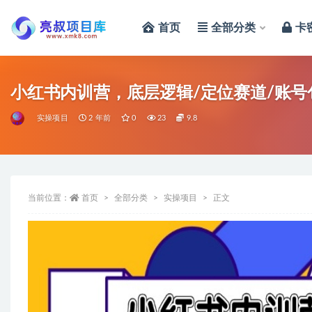
首页
全部分类
卡
全部
小红书内训营，底层逻辑/定位赛道/账号
实操项目
2 年前
0
23
9.8
当前位置：
首页
全部分类
实操项目
正文