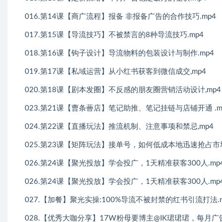
016.第14课【商广流程】报备 非报备广告的合作技巧.mp4
017.第15课【导流技巧】不被禁言的8种导流技巧.mp4
018.第16课【钩子设计】导流物料的包装设计与制作.mp4
019.第17课【私域运营】从小红书获客到微信成交,mp4
020.第18课【剧本发圈】不反感的朋友圈营销活动设计,mp4
023.第21课【曹条蓸店】笔记助推、笔记挂链与店铺开通 .m
024.第22课【直播玩法】推流机制、注意事项和禁忌,mp4
025.第23课【矩阵玩法】接单号，如何低成本地迅速抢占市场?
026.第24课【聚光投放】学会投广，1天精准获客300人.mp
026.第24课【聚光投放】学会投广，1天精准获客300人.mp
027.【加餐】聚光实操:100%导流不被封禁的红书引流打法.m
028.【优秀大咖分享】17W粉母要博主@IK珺珺珺，每月广告