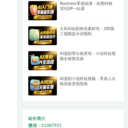
Illustrator零基础课：绘图特效
3D渲IP一站通
古风AI短剧角色素材包：200套
三视图提示词预制
AI漫剧零出镜变现：小说转短视
频全链路实操
AI漫剧小说转短视频：零真人出
镜高效变现指南
站长简介
微信：51387951