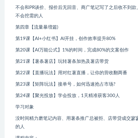
不会和PR谈价、报价后无回音、商广笔记写了之后收不到
不会挖需的人
第四章【流量暴増篇)
第19课【AI+小红书】AI开挂，创作效率提升80%
第20课【AI万能公式】1%的时间，完成80%的文案创作
第21课【薯条薯店】玩转薯条加热及薯店带货
第22课【直播玩法】用对红薯直播，让你的营收翻两番
第23课【矩阵玩法】接单号，如何迅速抢占市场?
第24课【聚光投放】学会投放，1天精准获客300人
学习对象
没时间精力磨笔记内容、用薯条推广总被拒、店带贷成交寥寥
的人