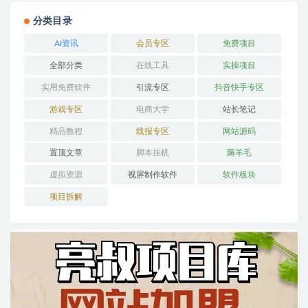
分类目录
AI资讯
会员专区
免费项目
全部分类
在线工具
实操项目
实用免费软件
引流专区
抖音快手专区
游戏专区
电商大学
站长笔记
精品教程
线报专区
网站源码
置顶文章
脚本挂机
薅羊毛
虚拟资源
视屏制作软件
软件板块
项目拆解