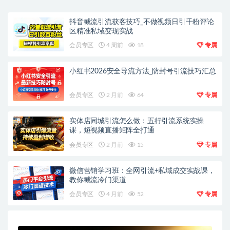
抖音截流引流获客技巧_不做视频日引千粉评论
区精准私域变现实战
会员专区
4 周前
18
专属
小红书2026安全导流方法_防封号引流技巧汇总
会员专区
2 月前
64
专属
实体店同城引流怎么做：五行引流系统实操
课，短视频直播矩阵全打通
会员专区
2 月前
15
专属
微信营销学习班：全网引流+私域成交实战课，
教你截流冷门渠道
会员专区
4 月前
52
专属