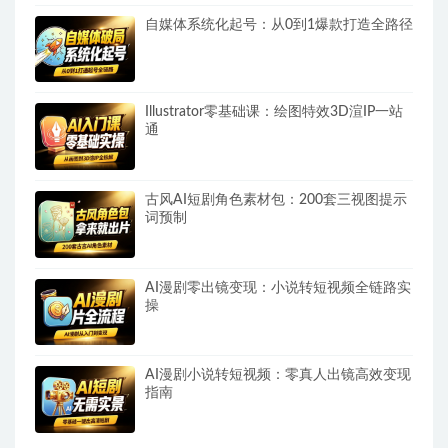
自媒体系统化起号：从0到1爆款打造全路径
Illustrator零基础课：绘图特效3D渲IP一站
通
古风AI短剧角色素材包：200套三视图提示
词预制
AI漫剧零出镜变现：小说转短视频全链路实
操
AI漫剧小说转短视频：零真人出镜高效变现
指南