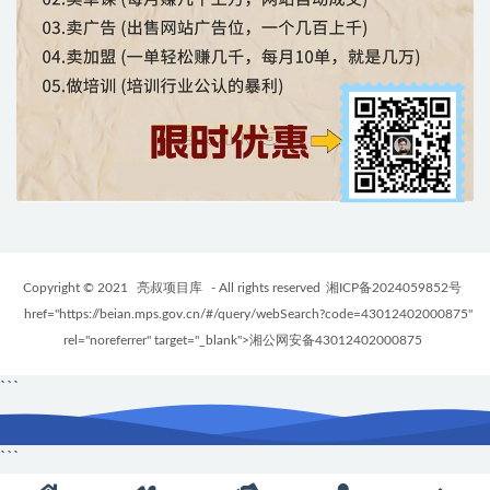
Copyright © 2021
亮叔项目库
- All rights reserved
湘ICP备2024059852号
href="https://beian.mps.gov.cn/#/query/webSearch?code=43012402000875"
rel="noreferrer" target="_blank">湘公网安备43012402000875
```
```