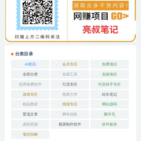
分类目录
AI资讯
会员专区
免费项目
全部分类
在线工具
实操项目
实用免费软件
引流专区
抖音快手专区
游戏专区
电商大学
站长笔记
精品教程
线报专区
网站源码
置顶文章
脚本挂机
薅羊毛
虚拟资源
视屏制作软件
软件板块
项目拆解