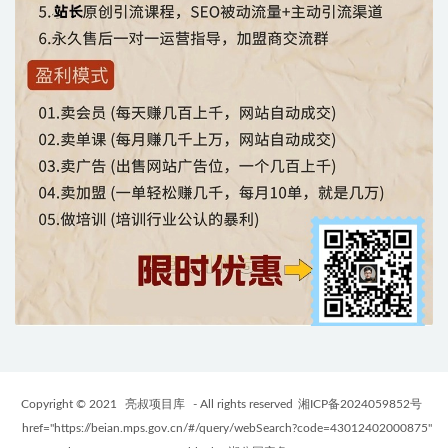
Copyright © 2021
亮叔项目库
- All rights reserved
湘ICP备2024059852号
href="https://beian.mps.gov.cn/#/query/webSearch?code=43012402000875"