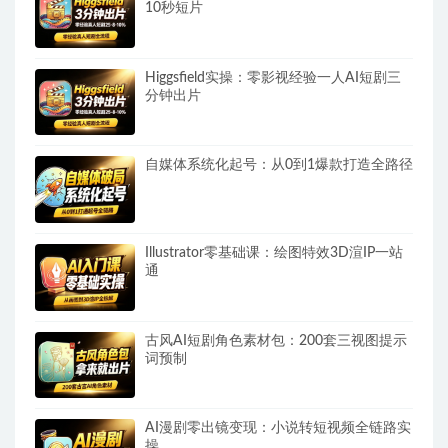
10秒短片
Higgsfield实操：零影视经验一人AI短剧三
分钟出片
自媒体系统化起号：从0到1爆款打造全路径
Illustrator零基础课：绘图特效3D渲IP一站
通
古风AI短剧角色素材包：200套三视图提示
词预制
AI漫剧零出镜变现：小说转短视频全链路实
操