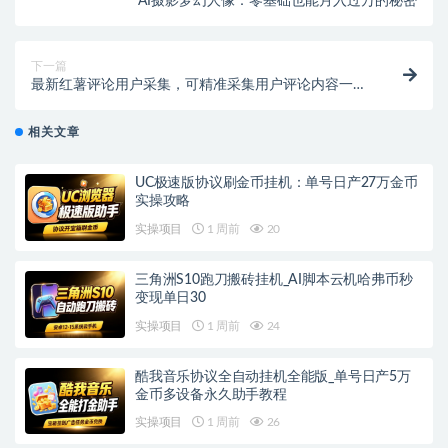
AI摄影梦幻人像：零基础也能月入过万的秘密
下一篇
最新红薯评论用户采集，可精准采集用户评论内容一键
导出【脚本+教程】
相关文章
UC极速版协议刷金币挂机：单号日产27万金币
实操攻略
实操项目
1 周前
20
三角洲S10跑刀搬砖挂机_AI脚本云机哈弗币秒
变现单日30
实操项目
1 周前
24
酷我音乐协议全自动挂机全能版_单号日产5万
金币多设备永久助手教程
实操项目
1 周前
26