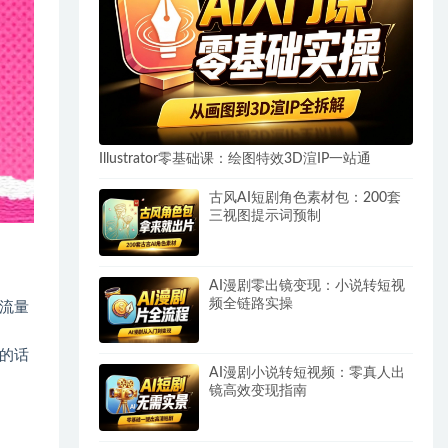
Illustrator零基础课：绘图特效3D渲IP一站通
古风AI短剧角色素材包：200套
三视图提示词预制
AI漫剧零出镜变现：小说转短视
频全链路实操
流量
的话
AI漫剧小说转短视频：零真人出
镜高效变现指南