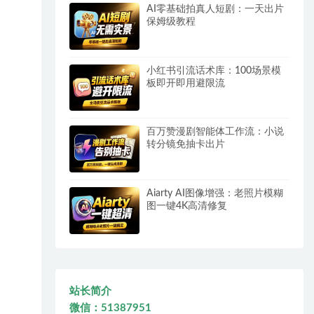
AI零基础拍真人短剧：一天出片
保姆级教程
小红书引流话术库：100场景模
板即开即用避限流
百万赞漫剧智能体工作流：小说
转分镜免抽卡出片
Aiarty AI图像增强：老照片模糊
图一键4K高清修复
站长简介
微信：51387951