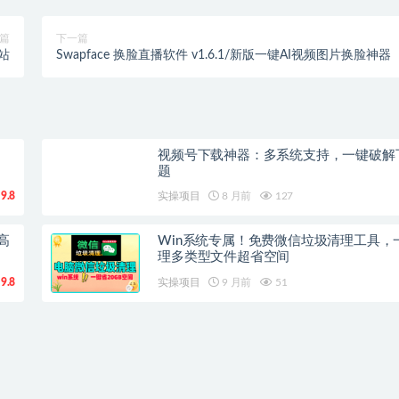
篇
下一篇
站
Swapface 换脸直播软件 v1.6.1/新版一键AI视频图片换脸神器
视频号下载神器：多系统支持，一键破解
题
9.8
实操项目
8 月前
127
高
Win系统专属！免费微信垃圾清理工具，
理多类型文件超省空间
9.8
实操项目
9 月前
51