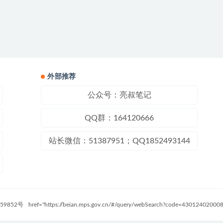
外部推荐
公众号：亮叔笔记
QQ群：164120666
站长微信：51387951；QQ1852493144
59852号
href="https://beian.mps.gov.cn/#/query/webSearch?code=4301240200