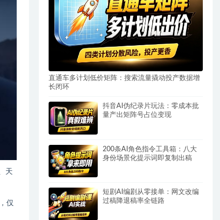
直通车多计划低价矩阵：搜索流量撬动投产数据增
长闭环
抖音AI伪纪录片玩法：零成本批
量产出矩阵号占位变现
200条AI角色指令工具箱：八大
身份场景化提示词即复制出稿
、天
短剧AI编剧从零接单：网文改编
过稿降退稿率全链路
，仅