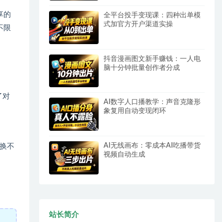
享的
全平台投手变现课：四种出单模
式加官方开户渠道实操
不限
抖音漫画图文新手赚钱：一人电
脑十分钟批量创作者分成
了对
AI数字人口播教学：声音克隆形
象复用自动变现闭环
AI无线画布：零成本AI吃播带货
换不
视频自动生成
站长简介