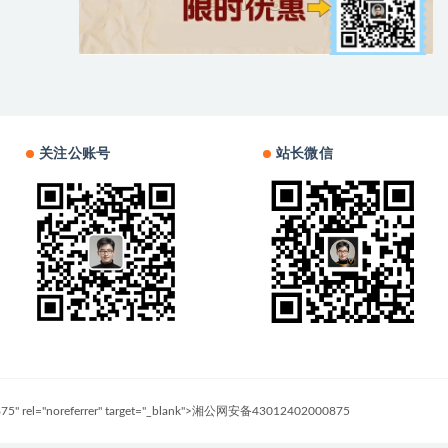
关注公账号
站长微信
0875" rel="noreferrer" target="_blank">湘公网安备43012402000875