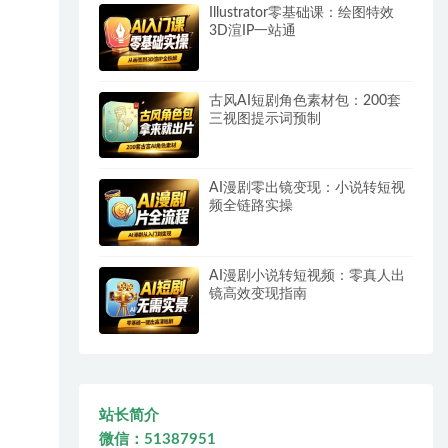
Illustrator零基础课：绘图特效
3D渲IP一站通
古风AI短剧角色素材包：200套
三视图提示词预制
AI漫剧零出镜变现：小说转短视
频全链路实操
AI漫剧小说转短视频：零真人出
镜高效变现指南
站长简介
微信：51387951