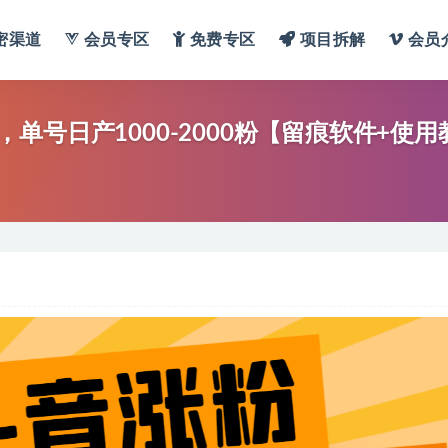
密渠道
会员专区
免费专区
项目拆解
会员
号日产1000-2000粉【留痕软件+使用