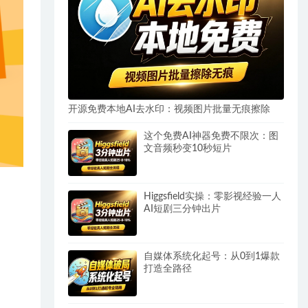
开源免费本地AI去水印：视频图片批量无痕擦除
这个免费AI神器免费不限次：图
文音频秒变10秒短片
Higgsfield实操：零影视经验一人
AI短剧三分钟出片
自媒体系统化起号：从0到1爆款
打造全路径