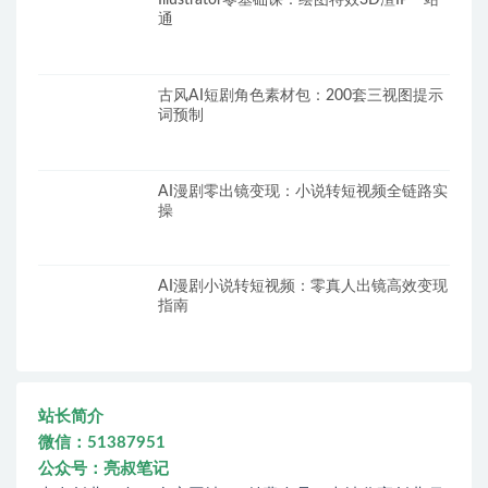
Illustrator零基础课：绘图特效3D渲IP一站
通
古风AI短剧角色素材包：200套三视图提示
词预制
AI漫剧零出镜变现：小说转短视频全链路实
操
AI漫剧小说转短视频：零真人出镜高效变现
指南
站长简介
微信：51387951
公众号：亮叔笔记