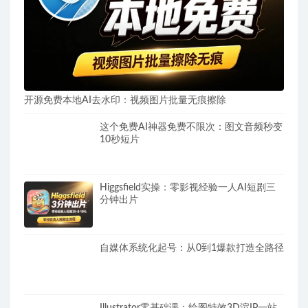
开源免费本地AI去水印：视频图片批量无痕擦除
这个免费AI神器免费不限次：图文音频秒变
10秒短片
Higgsfield实操：零影视经验一人AI短剧三
分钟出片
自媒体系统化起号：从0到1爆款打造全路径