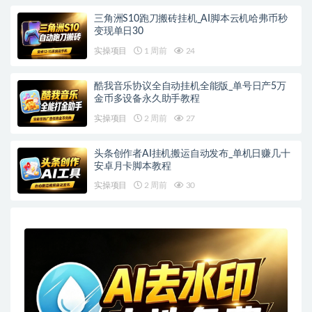
三角洲S10跑刀搬砖挂机_AI脚本云机哈弗币秒
变现单日30
实操项目
1 周前
24
酷我音乐协议全自动挂机全能版_单号日产5万
金币多设备永久助手教程
实操项目
2 周前
27
头条创作者AI挂机搬运自动发布_单机日赚几十
安卓月卡脚本教程
实操项目
2 周前
30