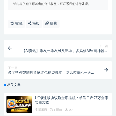
站内容侵犯了原著者的合法权益，可联系我们进行处理。
收藏
海报
链接
上一篇
【AI资讯】堆友一堆友AI反应堆，多风格AI绘画神器免
费生成
下一篇
多宝抖AI智能抖音抢红包福袋脚本，防风控单机一天
10+【智能脚本+使用教程】
相关文章
UC极速版协议刷金币挂机：单号日产27万金币
实操攻略
实操项目
1 周前
20