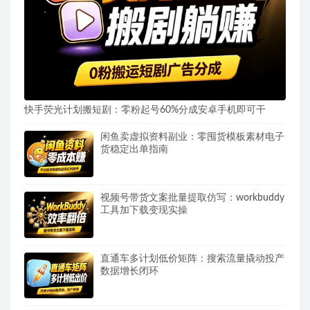
快手荧光计划搬短剧：零粉起号60%分成安卓手机即可干
闲鱼卖虚拟资料副业：零囤货模板素材电子
货稳定出单指南
视频号带货文案批量提取仿写：workbuddy
工具加下载变现实操
直通车多计划低价矩阵：搜索流量撬动投产
数据增长闭环