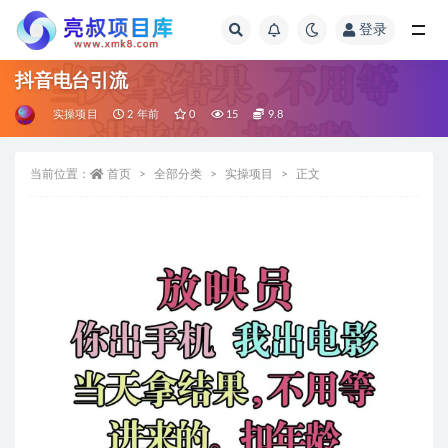
登录
全部
抖音电台引流
实操项目
2 年前
0
15
9.8
当前位置：
首页
全部分类
实操项目
正文