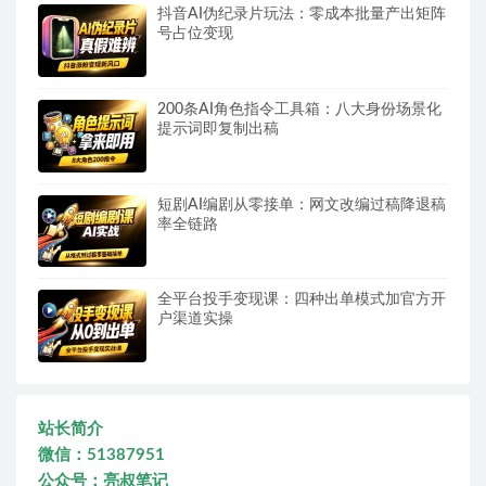
抖音AI伪纪录片玩法：零成本批量产出矩阵
号占位变现
200条AI角色指令工具箱：八大身份场景化
提示词即复制出稿
短剧AI编剧从零接单：网文改编过稿降退稿
率全链路
全平台投手变现课：四种出单模式加官方开
户渠道实操
站长简介
微信：51387951
公众号：亮叔笔记