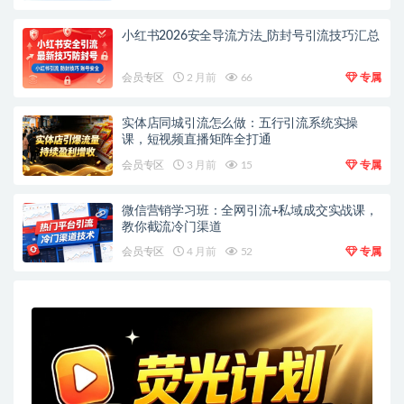
小红书2026安全导流方法_防封号引流技巧汇总
会员专区
2 月前
66
专属
实体店同城引流怎么做：五行引流系统实操
课，短视频直播矩阵全打通
会员专区
3 月前
15
专属
微信营销学习班：全网引流+私域成交实战课，
教你截流冷门渠道
会员专区
4 月前
52
专属