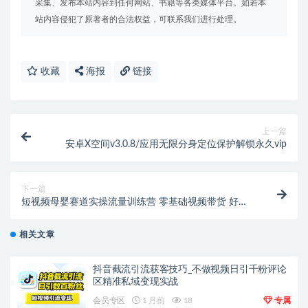
采集、发布本站内容到任何网站、书籍等各类媒体平台。如若本
站内容侵犯了原著者的合法权益，可联系我们进行处理。
收藏
海报
链接
上一篇
安卓X空间v3.0.8/应用无限分身定位保护解锁永久vip
下一篇
短视频母婴赛道实操流量训练营 零基础视频带货 好物
分享 爆量秘籍
相关文章
抖音截流引流获客技巧_不做视频日引千粉评论
区精准私域变现实战
会员专区
1 月前
18
专属