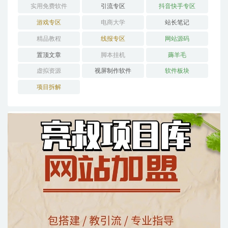
实用免费软件
引流专区
抖音快手专区
游戏专区
电商大学
站长笔记
精品教程
线报专区
网站源码
置顶文章
脚本挂机
薅羊毛
虚拟资源
视屏制作软件
软件板块
项目拆解