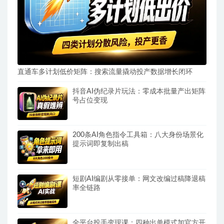
直通车多计划低价矩阵：搜索流量撬动投产数据增长闭环
抖音AI伪纪录片玩法：零成本批量产出矩阵
号占位变现
200条AI角色指令工具箱：八大身份场景化
提示词即复制出稿
短剧AI编剧从零接单：网文改编过稿降退稿
率全链路
全平台投手变现课：四种出单模式加官方开