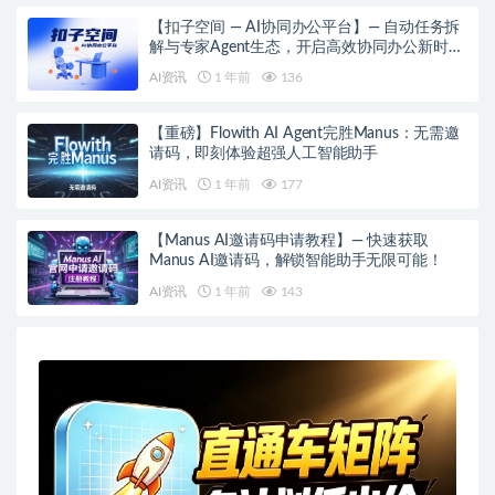
【扣子空间 — AI协同办公平台】— 自动任务拆
解与专家Agent生态，开启高效协同办公新时
代！
AI资讯
1 年前
136
【重磅】Flowith AI Agent完胜Manus：无需邀
请码，即刻体验超强人工智能助手
AI资讯
1 年前
177
【Manus AI邀请码申请教程】— 快速获取
Manus AI邀请码，解锁智能助手无限可能！
AI资讯
1 年前
143