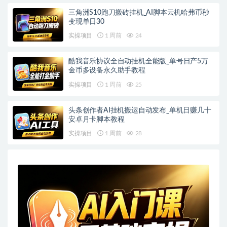
三角洲S10跑刀搬砖挂机_AI脚本云机哈弗币秒
变现单日30
实操项目
1 周前
24
酷我音乐协议全自动挂机全能版_单号日产5万
金币多设备永久助手教程
实操项目
1 周前
25
头条创作者AI挂机搬运自动发布_单机日赚几十
安卓月卡脚本教程
实操项目
1 周前
28