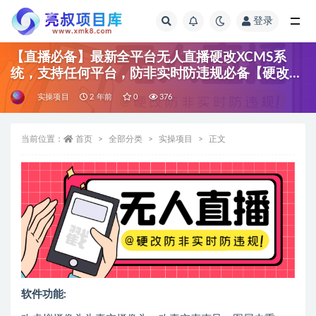
登录
全部
【直播必备】最新全平台无人直播硬改XCMS系
统，支持任何平台，防非实时防违规必备【硬改软
件+使用教程】
实操项目
2 年前
0
376
当前位置：
首页
全部分类
实操项目
正文
软件功能: