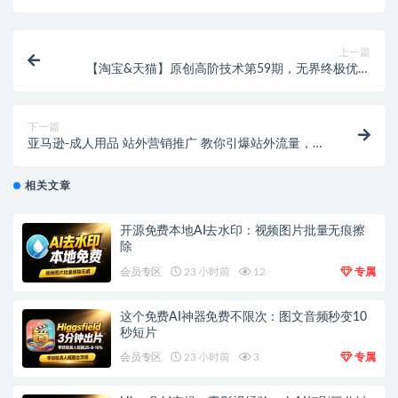
上一篇
【淘宝&天猫】原创高阶技术第59期，无界终极优化
（19节课）
下一篇
亚马逊-成人用品 站外营销推广 教你引爆站外流量，开
启爆单模式
相关文章
开源免费本地AI去水印：视频图片批量无痕擦
除
会员专区
23 小时前
12
专属
这个免费AI神器免费不限次：图文音频秒变10
秒短片
会员专区
23 小时前
3
专属