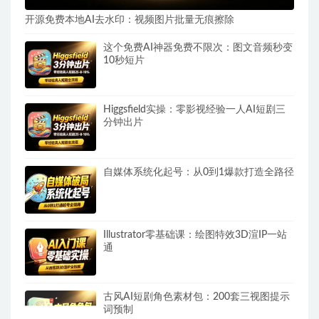
开源免费本地AI去水印：视频图片批量无痕擦除
这个免费AI神器免费不限次：图文音频秒变
10秒短片
Higgsfield实操：零影视经验一人AI短剧三
分钟出片
自媒体系统化起号：从0到1爆款打造全路径
Illustrator零基础课：绘图特效3D渲IP一站
通
古风AI短剧角色素材包：200套三视图提示
词预制