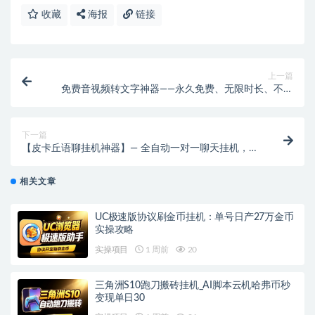
收藏
海报
链接
上一篇
免费音视频转文字神器——永久免费、无限时长、不限
次数！
下一篇
【皮卡丘语聊挂机神器】— 全自动一对一聊天挂机，每
天轻松赚50+元
相关文章
UC极速版协议刷金币挂机：单号日产27万金币
实操攻略
实操项目
1 周前
20
三角洲S10跑刀搬砖挂机_AI脚本云机哈弗币秒
变现单日30