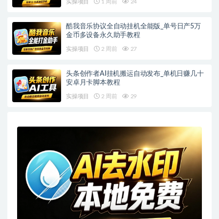
实操项目
1 周前
24
酷我音乐协议全自动挂机全能版_单号日产5万
金币多设备永久助手教程
实操项目
2 周前
27
头条创作者AI挂机搬运自动发布_单机日赚几十
安卓月卡脚本教程
实操项目
2 周前
29