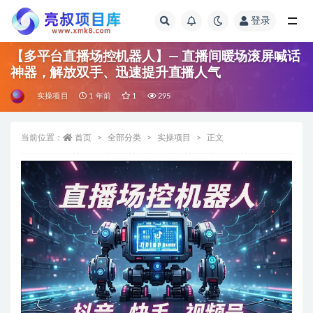
登录
全部
【多平台直播场控机器人】— 直播间暖场滚屏喊话
神器，解放双手、迅速提升直播人气
实操项目
1 年前
1
295
当前位置：
首页
全部分类
实操项目
正文