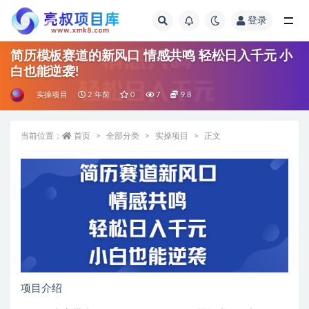
登录
全部
简历模板赛道的新风口 情感共鸣 轻松日入千元 小
白也能逆袭!
实操项目
2 年前
0
7
9.8
当前位置：
首页
全部分类
实操项目
正文
项目介绍