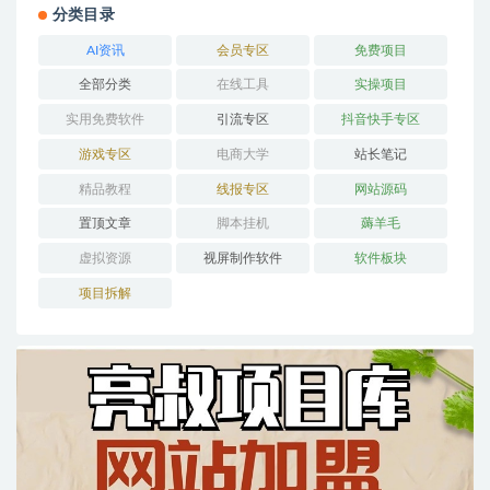
分类目录
AI资讯
会员专区
免费项目
全部分类
在线工具
实操项目
实用免费软件
引流专区
抖音快手专区
游戏专区
电商大学
站长笔记
精品教程
线报专区
网站源码
置顶文章
脚本挂机
薅羊毛
虚拟资源
视屏制作软件
软件板块
项目拆解