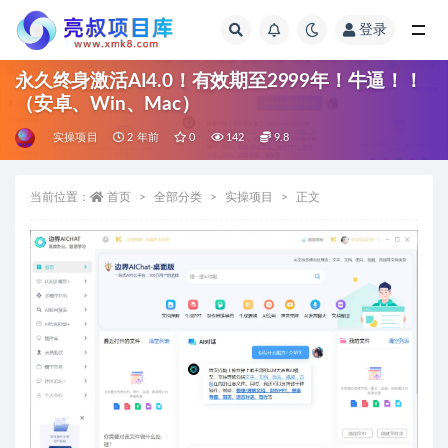
登录
全部
永久终身激活AI4.0！有效期至2999年！牛逼！！
（安卓、Win、Mac）
实操项目
2 年前
0
142
9.8
当前位置：
首页
全部分类
实操项目
正文