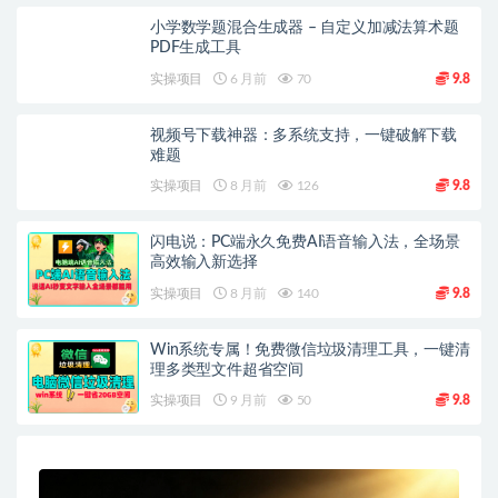
小学数学题混合生成器 – 自定义加减法算术题
PDF生成工具
实操项目
6 月前
70
9.8
视频号下载神器：多系统支持，一键破解下载
难题
实操项目
8 月前
126
9.8
闪电说：PC端永久免费AI语音输入法，全场景
高效输入新选择
实操项目
8 月前
140
9.8
Win系统专属！免费微信垃圾清理工具，一键清
理多类型文件超省空间
实操项目
9 月前
50
9.8