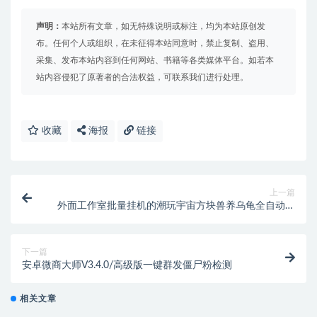
声明：
本站所有文章，如无特殊说明或标注，均为本站原创发
布。任何个人或组织，在未征得本站同意时，禁止复制、盗用、
采集、发布本站内容到任何网站、书籍等各类媒体平台。如若本
站内容侵犯了原著者的合法权益，可联系我们进行处理。
收藏
海报
链接
上一篇
外面工作室批量挂机的潮玩宇宙方块兽养乌龟全自动挂
机协议，号称日赚200+【协议脚本+使用教程】
下一篇
安卓微商大师V3.4.0/高级版一键群发僵尸粉检测
相关文章