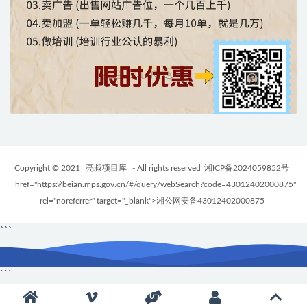
Copyright © 2021
亮叔项目库
- All rights reserved
湘ICP备2024059852号
href="https://beian.mps.gov.cn/#/query/webSearch?code=43012402000875"
rel="noreferrer" target="_blank">湘公网安备43012402000875
```
```