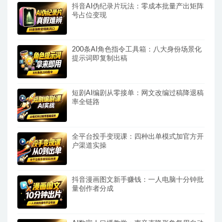
抖音AI伪纪录片玩法：零成本批量产出矩阵
号占位变现
200条AI角色指令工具箱：八大身份场景化
提示词即复制出稿
短剧AI编剧从零接单：网文改编过稿降退稿
率全链路
全平台投手变现课：四种出单模式加官方开
户渠道实操
抖音漫画图文新手赚钱：一人电脑十分钟批
量创作者分成