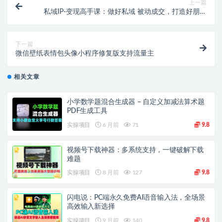
上一篇
私域IP-变现高手课：做好私域 被动成交，打造好朋友
圈做好社群（18节）
下一篇
微信壁纸表情包头像小程序修复版支持流量主
相关文章
小学数学题混合生成器 – 自定义加减法算术题
PDF生成工具
实操项目
6 月前
71
9.8
视频号下载神器：多系统支持，一键破解下载
难题
实操项目
8 月前
127
9.8
闪电说：PC端永久免费AI语音输入法，全场景
高效输入新选择
实操项目
9 月前
140
9.8