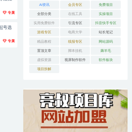
AI资讯
会员专区
免费项目
专属
全部分类
在线工具
实操项目
实用免费软件
引流专区
抖音快手专区
起号选
游戏专区
电商大学
站长笔记
专属
精品教程
线报专区
网站源码
置顶文章
脚本挂机
薅羊毛
虚拟资源
视屏制作软件
软件板块
项目拆解