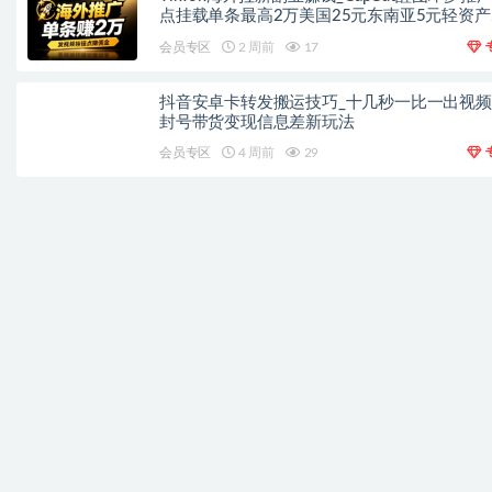
点挂载单条最高2万美国25元东南亚5元轻资产
手
会员专区
2 周前
17
抖音安卓卡转发搬运技巧_十几秒一比一出视
封号带货变现信息差新玩法
会员专区
4 周前
29