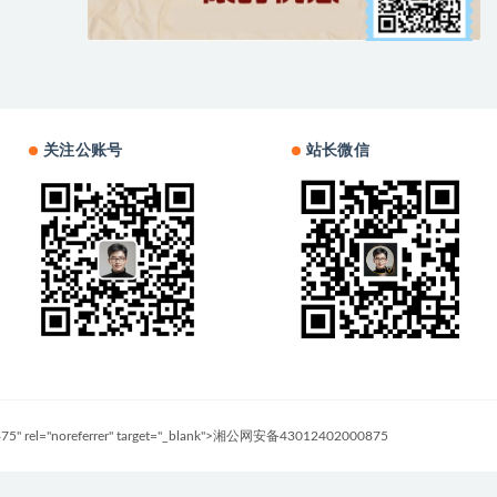
关注公账号
站长微信
0875" rel="noreferrer" target="_blank">湘公网安备43012402000875