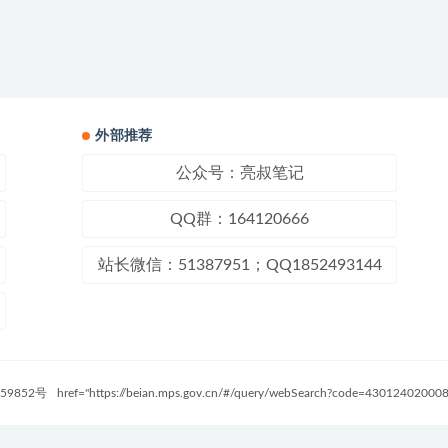
外部推荐
公众号：亮叔笔记
QQ群：164120666
站长微信：51387951；QQ1852493144
59852号
href="https://beian.mps.gov.cn/#/query/webSearch?code=4301240200