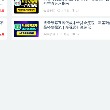
上
号垂直运营指南
专属
会员专区
3 周前
19
频不
抖音绿幕直播低成本带货全流程｜零基础
品搭建投流｜短视频引流转化
专属
实操项目
1 月前
32