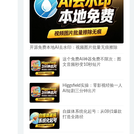
开源免费本地AI去水印：视频图片批量无痕擦除
这个免费AI神器免费不限次：图
文音频秒变10秒短片
Higgsfield实操：零影视经验一人
AI短剧三分钟出片
自媒体系统化起号：从0到1爆款
打造全路径