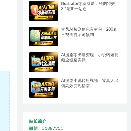
Illustrator零基础课：绘图特效
3D渲IP一站通
古风AI短剧角色素材包：200套
三视图提示词预制
AI漫剧零出镜变现：小说转短视
频全链路实操
AI漫剧小说转短视频：零真人出
镜高效变现指南
站长简介
微信：51387951