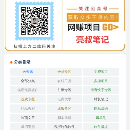
分类目录
AI资讯
会员专区
免费项目
全部分类
在线工具
实操项目
实用免费软件
引流专区
抖音快手专区
游戏专区
电商大学
站长笔记
精品教程
线报专区
网站源码
置顶文章
脚本挂机
薅羊毛
虚拟资源
视屏制作软件
软件板块