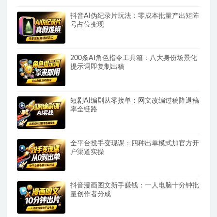
抖音AI伪纪录片玩法：零成本批量产出矩阵
号占位变现
200条AI角色指令工具箱：八大身份场景化
提示词即复制出稿
短剧AI编剧从零接单：网文改编过稿降退稿
率全链路
全平台投手变现课：四种出单模式加官方开
户渠道实操
抖音漫画图文新手赚钱：一人电脑十分钟批
量创作者分成