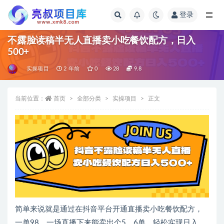
登录
全部
不露脸读稿半无人直播卖小吃餐饮配方，日入
500+
实操项目
2 年前
0
28
9.8
当前位置：
首页
全部分类
实操项目
正文
简单来说就是通过在抖音平台开通直播卖小吃餐饮配方，
一单98，一场直播下来能卖出个5、6单，轻松实现日入