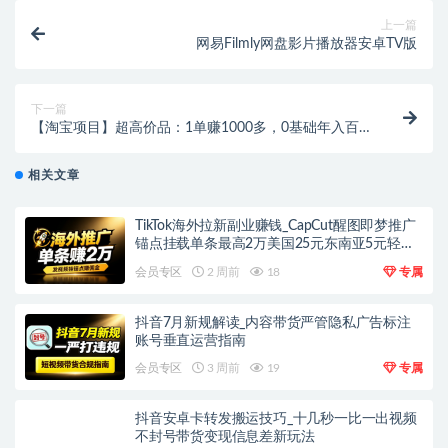
上一篇
网易Filmly网盘影片播放器安卓TV版
下一篇
【淘宝项目】超高价品：1单赚1000多，0基础年入百
万，可批量放大
相关文章
TikTok海外拉新副业赚钱_CapCut醒图即梦推广
锚点挂载单条最高2万美国25元东南亚5元轻资
产上手
会员专区
2 周前
18
专属
抖音7月新规解读_内容带货严管隐私广告标注
账号垂直运营指南
会员专区
3 周前
19
专属
抖音安卓卡转发搬运技巧_十几秒一比一出视频
不封号带货变现信息差新玩法