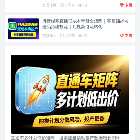
会员专区
4 周前
31
专属
抖音绿幕直播低成本带货全流程｜零基础起号
选品搭建投流｜短视频引流转化
实操项目
1 月前
32
专属
直通车多计划低价矩阵：搜索流量撬动投产数据增长闭环