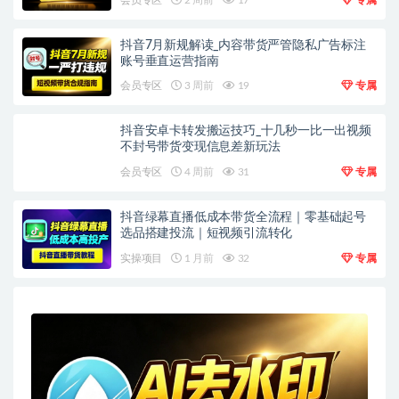
抖音7月新规解读_内容带货严管隐私广告标注
账号垂直运营指南
会员专区
3 周前
19
专属
抖音安卓卡转发搬运技巧_十几秒一比一出视频
不封号带货变现信息差新玩法
会员专区
4 周前
31
专属
抖音绿幕直播低成本带货全流程｜零基础起号
选品搭建投流｜短视频引流转化
实操项目
1 月前
32
专属