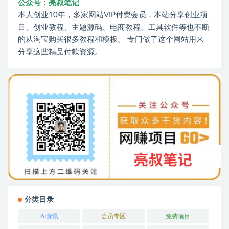
公众号：亮叔笔记
本人创业10年，多家网站VIP付费会员，本站分享创业项
目、创业教程、主题源码、电商教程、工具软件等也不断
的从淘宝购买很多教程和模板。 专门做了这个网站用来
分享这些精品付款资源。
分类目录
AI资讯
会员专区
免费项目